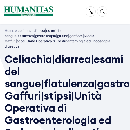
Skip
to
content
Home
»
celiachia|diarrea|esami del
sangue|flatulenza|gastroscopia|glutine|gonfiore|Nicola
Gaffuri|stipsi|Unità Operativa di Gastroenterologia ed Endoscopia
digestiva
Celiachia|diarrea|esami
del
sangue|flatulenza|gastro
Gaffuri|stipsi|Unità
Operativa di
Gastroenterologia ed