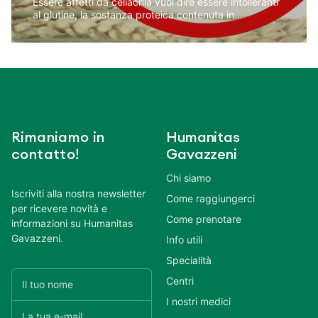
Essere affetti da celiachia vuol dire essere intolleranti
al glutine, la sostanza proteica contenuta in...
Rimaniamo in
Humanitas
contatto!
Gavazzeni
Chi siamo
Iscriviti alla nostra newsletter
Come raggiungerci
per ricevere novità e
Come prenotare
informazioni su Humanitas
Gavazzeni.
Info utili
Specialità
Centri
I nostri medici