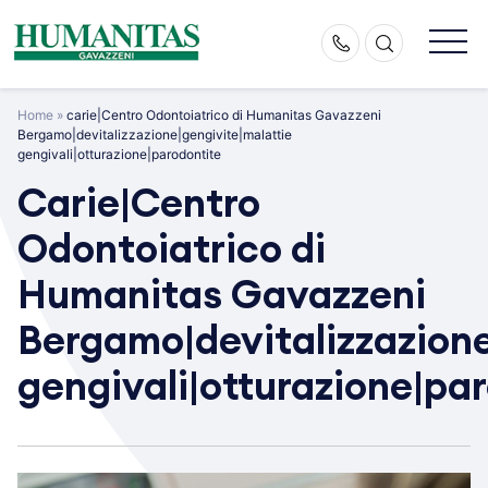
Skip
to
content
Home
»
carie|Centro Odontoiatrico di Humanitas Gavazzeni
Bergamo|devitalizzazione|gengivite|malattie
gengivali|otturazione|parodontite
Carie|Centro
Odontoiatrico di
Humanitas Gavazzeni
Bergamo|devitalizzazione
gengivali|otturazione|pa