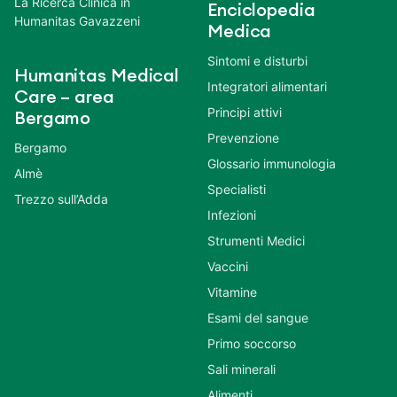
La Ricerca Clinica in
Enciclopedia
Humanitas Gavazzeni
Medica
Sintomi e disturbi
Humanitas Medical
Integratori alimentari
Care – area
Principi attivi
Bergamo
Prevenzione
Bergamo
Glossario immunologia
Almè
Specialisti
Trezzo sull’Adda
Infezioni
Strumenti Medici
Vaccini
Vitamine
Esami del sangue
Primo soccorso
Sali minerali
Alimenti