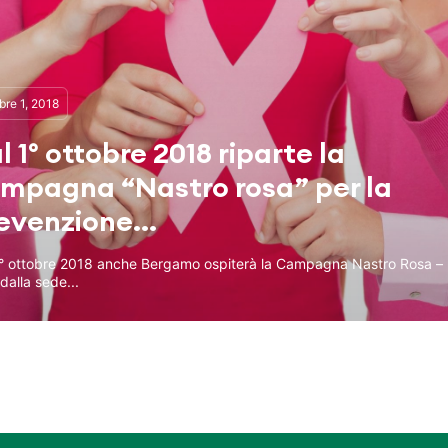
bre 1, 2018
l 1° ottobre 2018 riparte la
mpagna “Nastro rosa” per la
evenzione...
1° ottobre 2018 anche Bergamo ospiterà la Campagna Nastro Rosa –
dalla sede...