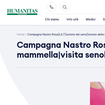
Skip
to
content
Chi siamo
Info utili
Medici
S
Home
»
Campagna Nastro Rosa|LILT|tumore del seno|tumore della 
Campagna Nastro Rosa
mammella|visita seno