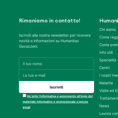
Rimaniamo in contatto!
Humani
Chi siamo
Iscriviti alla nostra newsletter per ricevere
Come ragg
novità e informazioni su Humanitas
Come pren
Gavazzeni.
Info utili
Specialità
Centri
I nostri me
Malattie
Visite ed 
Ho letto l’informativa e acconsento all’invio del
Trattament
materiale informativo e promozionale a mezzo
News
email
Lavora con