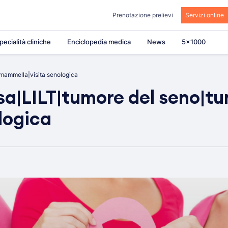
Prenotazione prelievi
Servizi online
pecialità cliniche
Enciclopedia medica
News
5×1000
mammella|visita senologica
|LILT|tumore del seno|tu
logica