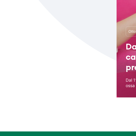
Otto
Da
ca
pr
Dal 
ossa 