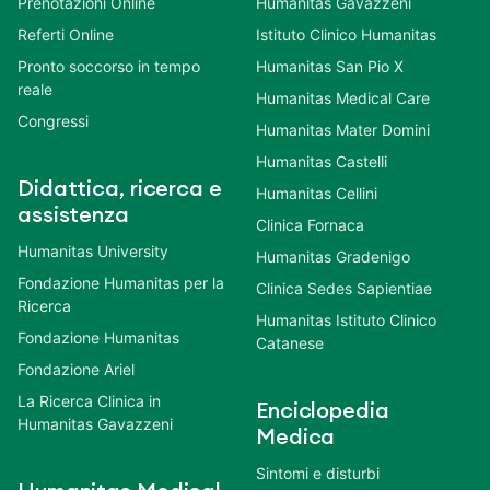
Prenotazioni Online
Humanitas Gavazzeni
Referti Online
Istituto Clinico Humanitas
Pronto soccorso in tempo
Humanitas San Pio X
reale
Humanitas Medical Care
Congressi
Humanitas Mater Domini
Humanitas Castelli
Didattica, ricerca e
Humanitas Cellini
assistenza
Clinica Fornaca
Humanitas University
Humanitas Gradenigo
Fondazione Humanitas per la
Clinica Sedes Sapientiae
Ricerca
Humanitas Istituto Clinico
Fondazione Humanitas
Catanese
Fondazione Ariel
La Ricerca Clinica in
Enciclopedia
Humanitas Gavazzeni
Medica
Sintomi e disturbi