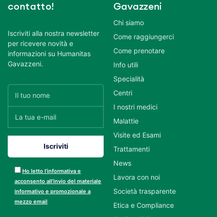
contatto!
Gavazzeni
Chi siamo
Iscriviti alla nostra newsletter
Come raggiungerci
per ricevere novità e
Come prenotare
informazioni su Humanitas
Gavazzeni.
Info utili
Specialità
Centri
I nostri medici
Malattie
Visite ed Esami
Trattamenti
News
Ho letto l’informativa e
Lavora con noi
acconsento all’invio del materiale
Società trasparente
informativo e promozionale a
mezzo email
Etica e Compliance