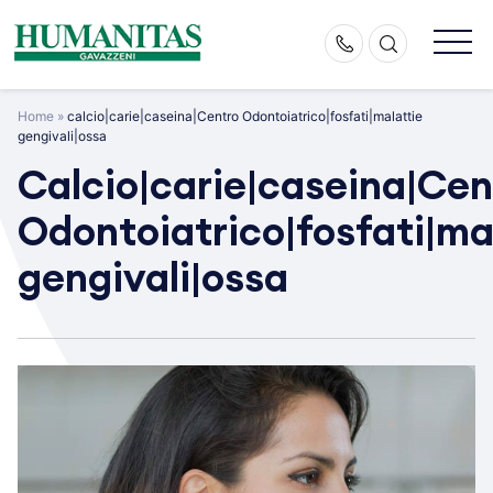
Skip
to
content
Home
»
calcio|carie|caseina|Centro Odontoiatrico|fosfati|malattie
gengivali|ossa
Calcio|carie|caseina|Cen
Odontoiatrico|fosfati|ma
gengivali|ossa