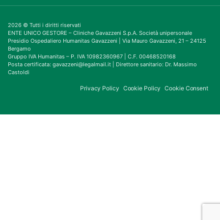
2026 © Tutti i diritti riservati
ENTE UNICO GESTORE – Cliniche Gavazzeni S.p.A. Società unipersonale
Presidio Ospedaliero Humanitas Gavazzeni | Via Mauro Gavazzeni, 21 – 24125
Bergamo
Gruppo IVA Humanitas – P. IVA 10982360967 | C.F. 00468520168
Posta certificata: gavazzeni@legalmail.it | Direttore sanitario: Dr. Massimo
Castoldi
Privacy Policy
Cookie Policy
Cookie Consent