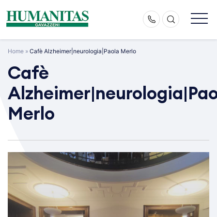
Skip
to
content
Home
»
Cafè Alzheimer|neurologia|Paola Merlo
Cafè
Alzheimer|neurologia|Pao
Merlo