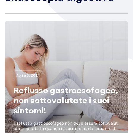
Aprile 3, 2017
Reflusso gastroesofageo,
non sottovalutate i suoi
sintomi!
Il reflusso gastroesofageo non deve essere sottovalut
ato, soprattutto quando i suoi sintomi, dal bruciore d