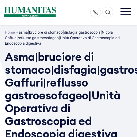
Skip
to
content
Home
»
asma|bruciore di stomaco|disfagia|gastroscopia|Nicola
Gaffuri|reflusso gastroesofageo|Unità Operativa di Gastroscopia ed
Endoscopia digestiva
Asma|bruciore di
stomaco|disfagia|gastro
Gaffuri|reflusso
gastroesofageo|Unità
Operativa di
Gastroscopia ed
Endoscopia digestiva