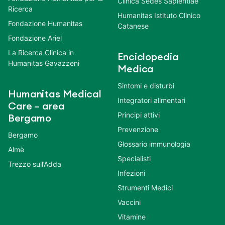
Clinica Sedes Sapientiae
Ricerca
Humanitas Istituto Clinico
Fondazione Humanitas
Catanese
Fondazione Ariel
La Ricerca Clinica in
Enciclopedia
Humanitas Gavazzeni
Medica
Sintomi e disturbi
Humanitas Medical
Integratori alimentari
Care – area
Principi attivi
Bergamo
Prevenzione
Bergamo
Glossario immunologia
Almè
Specialisti
Trezzo sull’Adda
Infezioni
Strumenti Medici
Vaccini
Vitamine