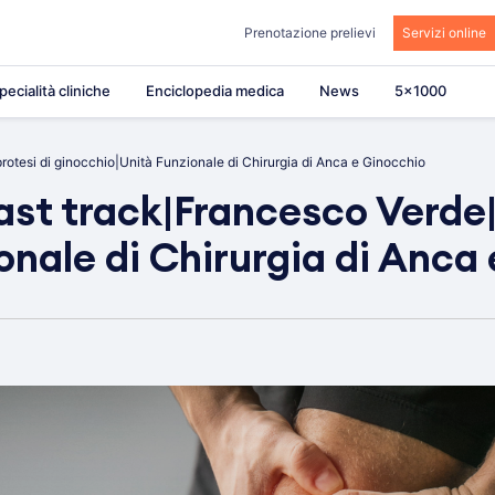
Prenotazione prelievi
Servizi online
pecialità cliniche
Enciclopedia medica
News
5×1000
protesi di ginocchio|Unità Funzionale di Chirurgia di Anca e Ginocchio
fast track|Francesco Verde
onale di Chirurgia di Anca