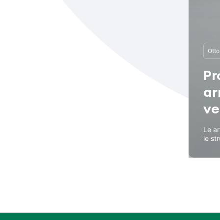
Otto
Pr
ar
ve
Le ar
le str