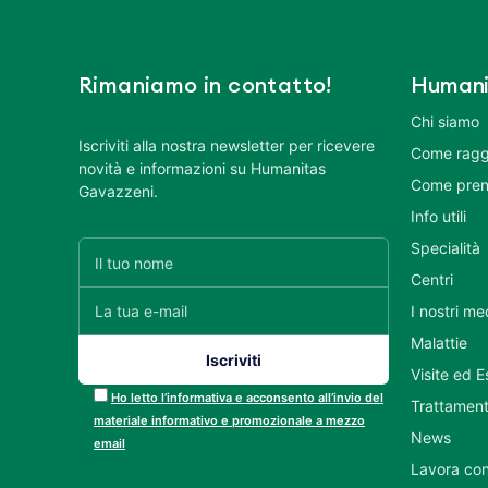
Rimaniamo in contatto!
Humani
Chi siamo
Iscriviti alla nostra newsletter per ricevere
Come ragg
novità e informazioni su Humanitas
Come pren
Gavazzeni.
Info utili
Specialità
Centri
I nostri me
Malattie
Visite ed 
Ho letto l’informativa e acconsento all’invio del
Trattament
materiale informativo e promozionale a mezzo
News
email
Lavora con