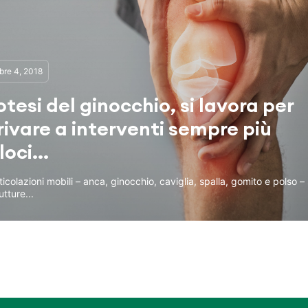
bre 4, 2018
otesi del ginocchio, si lavora per
rivare a interventi sempre più
loci...
ticolazioni mobili – anca, ginocchio, caviglia, spalla, gomito e polso –
utture...