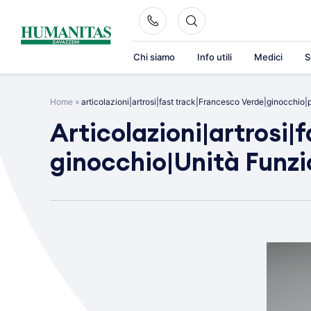
Skip
to
content
Chi siamo
Info utili
Medici
S
Home
»
articolazioni|artrosi|fast track|Francesco Verde|ginocchio|
Articolazioni|artrosi|
ginocchio|Unità Funzi