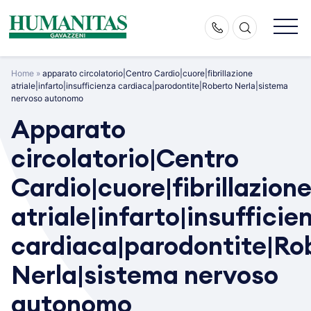
Skip
to
content
Home
»
apparato circolatorio|Centro Cardio|cuore|fibrillazione
atriale|infarto|insufficienza cardiaca|parodontite|Roberto Nerla|sistema
nervoso autonomo
Apparato
circolatorio|Centro
Cardio|cuore|fibrillazion
atriale|infarto|insufficie
cardiaca|parodontite|Ro
Nerla|sistema nervoso
autonomo