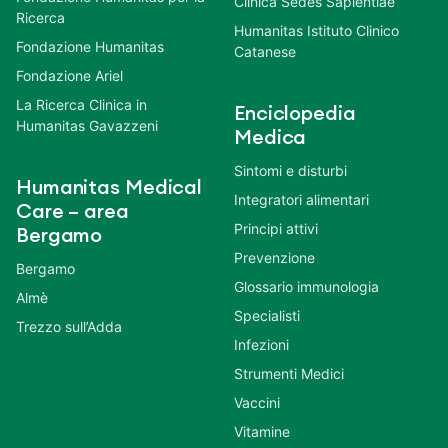
Clinica Sedes Sapientiae
Ricerca
Humanitas Istituto Clinico
Fondazione Humanitas
Catanese
Fondazione Ariel
La Ricerca Clinica in
Enciclopedia
Humanitas Gavazzeni
Medica
Sintomi e disturbi
Humanitas Medical
Integratori alimentari
Care – area
Principi attivi
Bergamo
Prevenzione
Bergamo
Glossario immunologia
Almè
Specialisti
Trezzo sull’Adda
Infezioni
Strumenti Medici
Vaccini
Vitamine