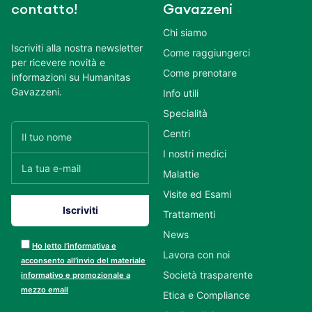
contatto!
Gavazzeni
Chi siamo
Iscriviti alla nostra newsletter
Come raggiungerci
per ricevere novità e
Come prenotare
informazioni su Humanitas
Gavazzeni.
Info utili
Specialità
Centri
I nostri medici
Malattie
Visite ed Esami
Trattamenti
News
Ho letto l’informativa e
Lavora con noi
acconsento all’invio del materiale
Società trasparente
informativo e promozionale a
mezzo email
Etica e Compliance