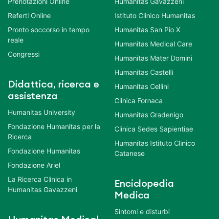
Prenotazioni Online
Humanitas Gavazzeni
Referti Online
Istituto Clinico Humanitas
Pronto soccorso in tempo
Humanitas San Pio X
reale
Humanitas Medical Care
Congressi
Humanitas Mater Domini
Humanitas Castelli
Didattica, ricerca e
Humanitas Cellini
assistenza
Clinica Fornaca
Humanitas University
Humanitas Gradenigo
Fondazione Humanitas per la
Clinica Sedes Sapientiae
Ricerca
Humanitas Istituto Clinico
Fondazione Humanitas
Catanese
Fondazione Ariel
La Ricerca Clinica in
Enciclopedia
Humanitas Gavazzeni
Medica
Sintomi e disturbi