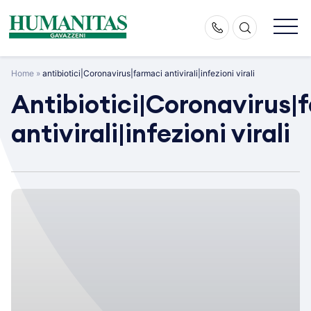
Skip
to
content
Home
»
antibiotici|Coronavirus|farmaci antivirali|infezioni virali
Antibiotici|Coronavirus|
antivirali|infezioni virali