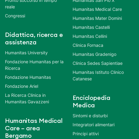
Pronto soccorso in tempo
Humanitas San Pio X
reale
Humanitas Medical Care
Congressi
Humanitas Mater Domini
Humanitas Castelli
Didattica, ricerca e
Humanitas Cellini
assistenza
Clinica Fornaca
Humanitas University
Humanitas Gradenigo
Fondazione Humanitas per la
Clinica Sedes Sapientiae
Ricerca
Humanitas Istituto Clinico
Fondazione Humanitas
Catanese
Fondazione Ariel
La Ricerca Clinica in
Enciclopedia
Humanitas Gavazzeni
Medica
Sintomi e disturbi
Humanitas Medical
Integratori alimentari
Care – area
Principi attivi
Bergamo