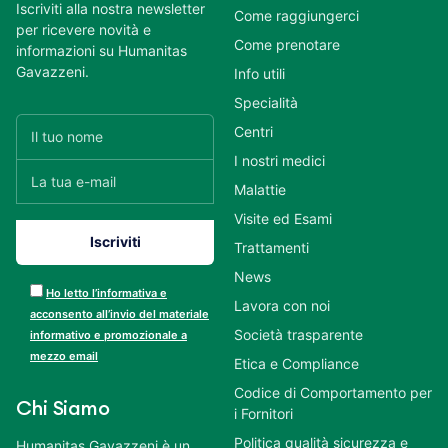
Iscriviti alla nostra newsletter
Come raggiungerci
per ricevere novità e
Come prenotare
informazioni su Humanitas
Gavazzeni.
Info utili
Specialità
Centri
I nostri medici
Malattie
Visite ed Esami
Trattamenti
News
Ho letto l’informativa e
Lavora con noi
acconsento all’invio del materiale
Società trasparente
informativo e promozionale a
mezzo email
Etica e Compliance
Codice di Comportamento per
Chi Siamo
i Fornitori
Politica qualità sicurezza e
Humanitas Gavazzeni è un