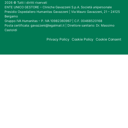
2026 © Tutti i diritti riservati
ENTE UNICO GESTORE – Cliniche Gavazzeni S.p.A. Società unipersonale
Presidio Ospedaliero Humanitas Gavazzeni | Via Mauro Gavazzeni, 21 – 24125
Bergamo
Gruppo IVA Humanitas – P. IVA 10982360967 | C.F. 00468520168
Posta certificata: gavazzeni@legalmail.it | Direttore sanitario: Dr. Massimo
Castoldi
Privacy Policy
Cookie Policy
Cookie Consent