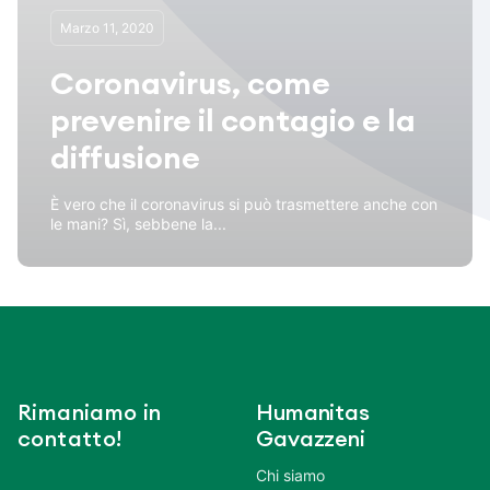
Marzo 11, 2020
Coronavirus, come
prevenire il contagio e la
diffusione
È vero che il coronavirus si può trasmettere anche con
le mani? Sì, sebbene la...
Rimaniamo in
Humanitas
contatto!
Gavazzeni
Chi siamo