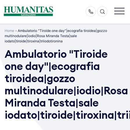
Skip
to
content
Home
»
Ambulatorio "Tiroide one day"|ecografia tiroidea|gozzo
multinodulare|iodio|Rosa Miranda Testa|sale
iodato|tiroide|tiroxina|triiodotironina
Ambulatorio "Tiroide
one day"|ecografia
tiroidea|gozzo
multinodulare|iodio|Rosa
Miranda Testa|sale
iodato|tiroide|tiroxina|tr