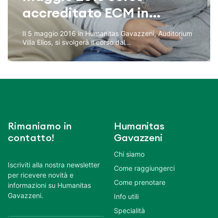
accreditato ECM in...
Il 5 maggio 2016 in Humanitas Gavazzeni, Auditorium
Villa Elios, si svolgerà il corso dal...
Rimaniamo in
Humanitas
contatto!
Gavazzeni
Chi siamo
Iscriviti alla nostra newsletter
Come raggiungerci
per ricevere novità e
Come prenotare
informazioni su Humanitas
Gavazzeni.
Info utili
Specialità