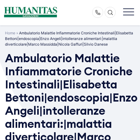
Skip
to
content
Home
»
Ambulatorio Malattie Infiammatorie Croniche Intestinali|Elisabetta
Bettoni|endoscopia|Enzo Angeli|intolleranze alimentari:|malattia
diverticolare|Marco Massidda|Nicola Gaffuri|Silvio Danese
Ambulatorio Malattie
Infiammatorie Croniche
Intestinali|Elisabetta
Bettoni|endoscopia|Enzo
Angeli|intolleranze
alimentari:|malattia
diverticolare|Marco