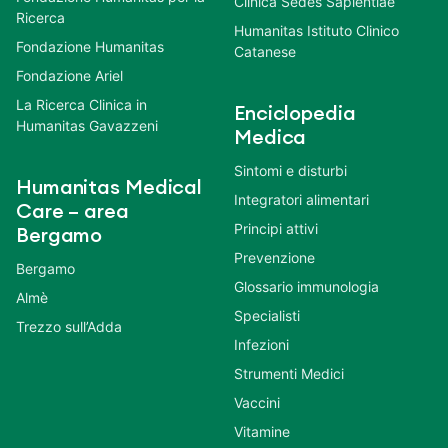
Clinica Sedes Sapientiae
Ricerca
Humanitas Istituto Clinico
Fondazione Humanitas
Catanese
Fondazione Ariel
La Ricerca Clinica in
Enciclopedia
Humanitas Gavazzeni
Medica
Sintomi e disturbi
Humanitas Medical
Integratori alimentari
Care – area
Principi attivi
Bergamo
Prevenzione
Bergamo
Glossario immunologia
Almè
Specialisti
Trezzo sull’Adda
Infezioni
Strumenti Medici
Vaccini
Vitamine