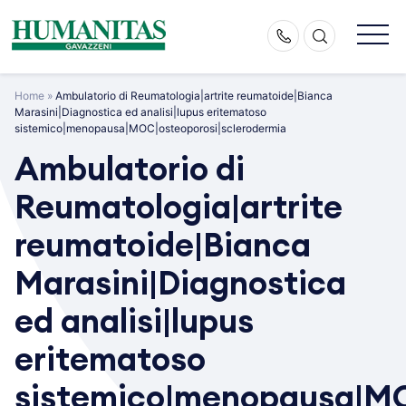
Skip
to
content
Home
»
Ambulatorio di Reumatologia|artrite reumatoide|Bianca
Marasini|Diagnostica ed analisi|lupus eritematoso
sistemico|menopausa|MOC|osteoporosi|sclerodermia
Ambulatorio di
Reumatologia|artrite
reumatoide|Bianca
Marasini|Diagnostica
ed analisi|lupus
eritematoso
sistemico|menopausa|MO