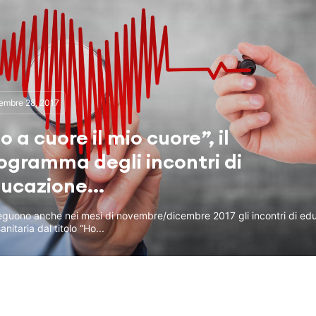
embre 28, 2017
o a cuore il mio cuore”, il
ogramma degli incontri di
ucazione...
eguono anche nei mesi di novembre/dicembre 2017 gli incontri di ed
anitaria dal titolo “Ho...