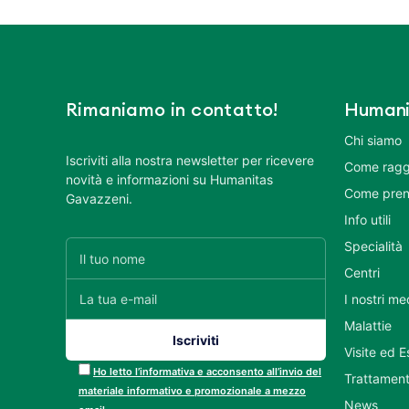
Rimaniamo in contatto!
Humani
Chi siamo
Iscriviti alla nostra newsletter per ricevere
Come ragg
novità e informazioni su Humanitas
Come pren
Gavazzeni.
Info utili
Specialità
Centri
I nostri me
Malattie
Visite ed 
Ho letto l’informativa e acconsento all’invio del
Trattament
materiale informativo e promozionale a mezzo
News