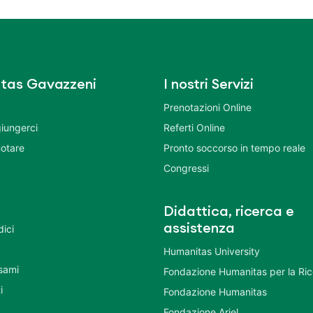
tas Gavazzeni
I nostri Servizi
Prenotazioni Online
iungerci
Referti Online
otare
Pronto soccorso in tempo reale
Congressi
Didattica, ricerca e
assistenza
dici
Humanitas University
Esami
Fondazione Humanitas per la Ri
i
Fondazione Humanitas
Fondazione Ariel