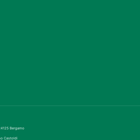
– 24125 Bergamo
imo Castoldi