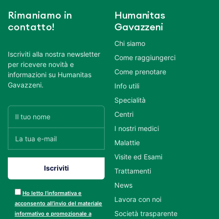
Rimaniamo in
Humanitas
contatto!
Gavazzeni
Chi siamo
Iscriviti alla nostra newsletter
Come raggiungerci
per ricevere novità e
Come prenotare
informazioni su Humanitas
Gavazzeni.
Info utili
Specialità
Centri
I nostri medici
Malattie
Visite ed Esami
Trattamenti
News
Ho letto l’informativa e
Lavora con noi
acconsento all’invio del materiale
Società trasparente
informativo e promozionale a