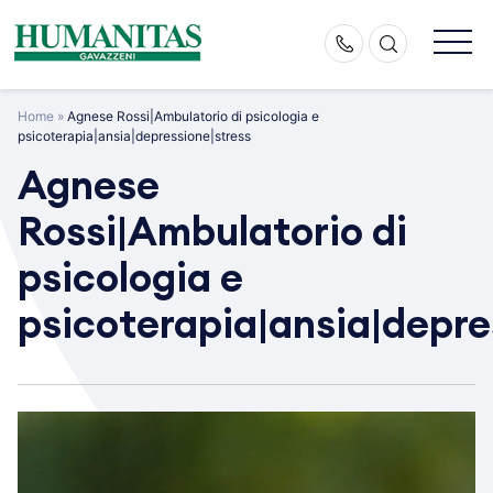
Skip
to
content
Home
»
Agnese Rossi|Ambulatorio di psicologia e
psicoterapia|ansia|depressione|stress
Agnese
Rossi|Ambulatorio di
psicologia e
psicoterapia|ansia|depre