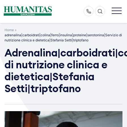
Skip
to
content
Home
»
adrenalina|carboidrati|colina|ferro|insulina|proteine|serotonina|Servizio di
nutrizione clinica e dietetica|Stefania Setti|triptofano
Adrenalina|carboidrati|co
di nutrizione clinica e
dietetica|Stefania
Setti|triptofano