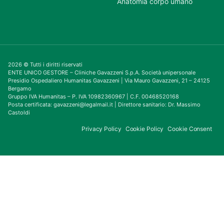
Anatomia corpo umano
2026 © Tutti i diritti riservati
ENTE UNICO GESTORE – Cliniche Gavazzeni S.p.A. Società unipersonale
Presidio Ospedaliero Humanitas Gavazzeni | Via Mauro Gavazzeni, 21 – 24125
Bergamo
Gruppo IVA Humanitas – P. IVA 10982360967 | C.F. 00468520168
Posta certificata: gavazzeni@legalmail.it | Direttore sanitario: Dr. Massimo
Castoldi
Privacy Policy
Cookie Policy
Cookie Consent