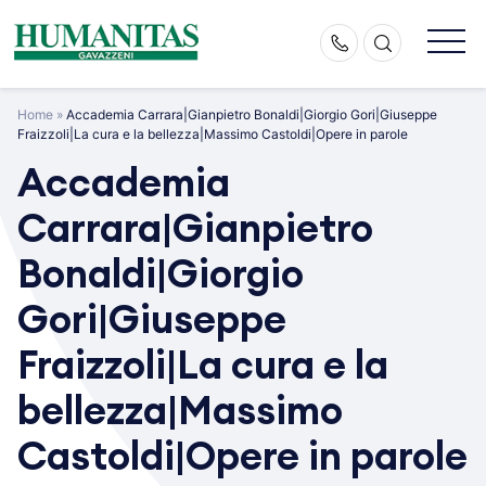
Skip
to
content
Home
»
Accademia Carrara|Gianpietro Bonaldi|Giorgio Gori|Giuseppe
Fraizzoli|La cura e la bellezza|Massimo Castoldi|Opere in parole
Accademia
Carrara|Gianpietro
Bonaldi|Giorgio
Gori|Giuseppe
Fraizzoli|La cura e la
bellezza|Massimo
Castoldi|Opere in parole