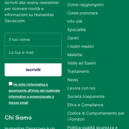
Iscriviti alla nostra newsletter
Come raggiungerci
per ricevere novità e
Come prenotare
informazioni su Humanitas
Gavazzeni.
Info utili
Specialità
Centri
I nostri medici
Malattie
Visite ed Esami
Trattamenti
News
Ho letto l’informativa e
Lavora con noi
acconsento all’invio del materiale
Società trasparente
informativo e promozionale a
mezzo email
Etica e Compliance
Codice di Comportamento per
Chi Siamo
i Fornitori
Politica qualità sicurezza e
Humanitas Gavazzeni è un