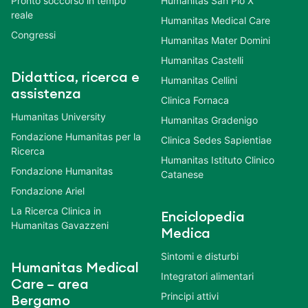
Pronto soccorso in tempo
Humanitas San Pio X
reale
Humanitas Medical Care
Congressi
Humanitas Mater Domini
Humanitas Castelli
Didattica, ricerca e
Humanitas Cellini
assistenza
Clinica Fornaca
Humanitas University
Humanitas Gradenigo
Fondazione Humanitas per la
Clinica Sedes Sapientiae
Ricerca
Humanitas Istituto Clinico
Fondazione Humanitas
Catanese
Fondazione Ariel
La Ricerca Clinica in
Enciclopedia
Humanitas Gavazzeni
Medica
Sintomi e disturbi
Humanitas Medical
Integratori alimentari
Care – area
Principi attivi
Bergamo