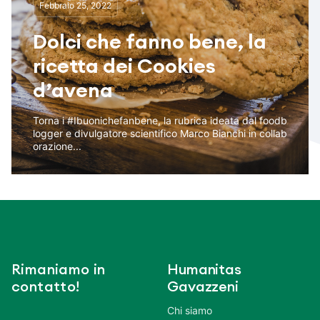
Febbraio 25, 2022
Dolci che fanno bene, la
ricetta dei Cookies
d’avena
Torna i #Ibuonichefanbene, la rubrica ideata dal foodb
logger e divulgatore scientifico Marco Bianchi in collab
orazione...
Rimaniamo in
Humanitas
contatto!
Gavazzeni
Chi siamo