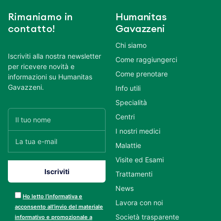
Rimaniamo in
Humanitas
contatto!
Gavazzeni
Chi siamo
Iscriviti alla nostra newsletter
Come raggiungerci
per ricevere novità e
Come prenotare
informazioni su Humanitas
Gavazzeni.
Info utili
Specialità
Centri
I nostri medici
Malattie
Visite ed Esami
Trattamenti
News
Ho letto l’informativa e
Lavora con noi
acconsento all’invio del materiale
Società trasparente
informativo e promozionale a