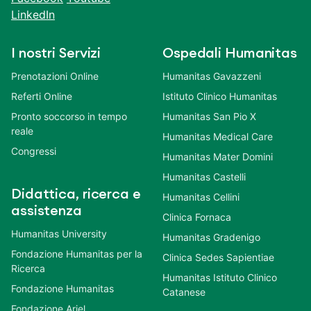
LinkedIn
I nostri Servizi
Ospedali Humanitas
Prenotazioni Online
Humanitas Gavazzeni
Referti Online
Istituto Clinico Humanitas
Pronto soccorso in tempo
Humanitas San Pio X
reale
Humanitas Medical Care
Congressi
Humanitas Mater Domini
Humanitas Castelli
Didattica, ricerca e
Humanitas Cellini
assistenza
Clinica Fornaca
Humanitas University
Humanitas Gradenigo
Fondazione Humanitas per la
Clinica Sedes Sapientiae
Ricerca
Humanitas Istituto Clinico
Fondazione Humanitas
Catanese
Fondazione Ariel