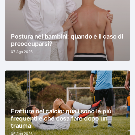
Postura nei bambini: quando è il caso di
preoccuparsi?
07 Ago 2026
Fratture nel calcio: quali sono le più
frequenti e che cosa fare dopo un
trauma
06 Ago 2026