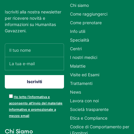
Chi siamo
Iscriviti alla nostra newsletter
Come raggiungerci
per ricevere novità e
Come prenotare
informazioni su Humanitas
Gavazzeni.
Info utili
Specialità
Centri
I nostri medici
Malattie
Visite ed Esami
Trattamenti
News
Ho letto l’informativa e
Lavora con noi
acconsento all’invio del materiale
Società trasparente
informativo e promozionale a
mezzo email
Etica e Compliance
Codice di Comportamento per
Chi Siamo
i Fornitori