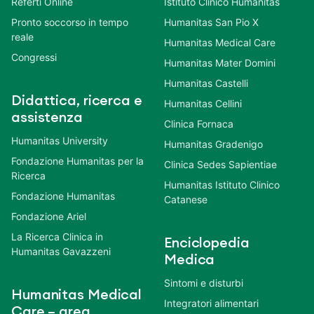
Referti Online
Istituto Clinico Humanitas
Pronto soccorso in tempo
Humanitas San Pio X
reale
Humanitas Medical Care
Congressi
Humanitas Mater Domini
Humanitas Castelli
Didattica, ricerca e
Humanitas Cellini
assistenza
Clinica Fornaca
Humanitas University
Humanitas Gradenigo
Fondazione Humanitas per la
Clinica Sedes Sapientiae
Ricerca
Humanitas Istituto Clinico
Fondazione Humanitas
Catanese
Fondazione Ariel
La Ricerca Clinica in
Enciclopedia
Humanitas Gavazzeni
Medica
Sintomi e disturbi
Humanitas Medical
Integratori alimentari
Care – area