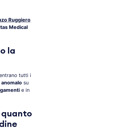
nzo Ruggiero
tas Medical
o la
ntrano tutti i
o anomalo
su
egamenti
e in
r quanto
ndine