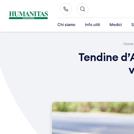
Skip
to
content
Chi siamo
Info utili
Medici
S
Home
Tendine d’A