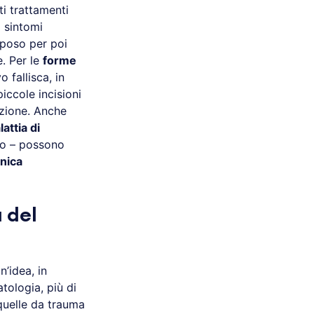
ti trattamenti
 sintomi
iposo per poi
e. Per le
forme
 fallisca, in
piccole incisioni
azione. Anche
attia di
no – possono
nica
a del
’idea, in
atologia, più di
quelle da trauma