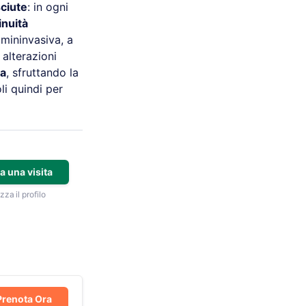
ciute
: in ogni
inuità
mininvasiva, a
 alterazioni
ca
, sfruttando la
oli quindi per
a una visita
zza il profilo
Prenota Ora