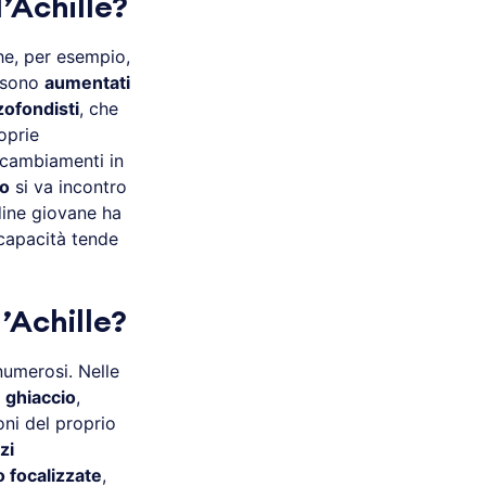
’Achille?
e, per esempio,
o sono
aumentati
ofondisti
, che
oprie
i cambiamenti in
ro
si va incontro
dine giovane ha
 capacità tende
’Achille?
 numerosi. Nelle
i
ghiaccio
,
ni del proprio
zi
o focalizzate
,