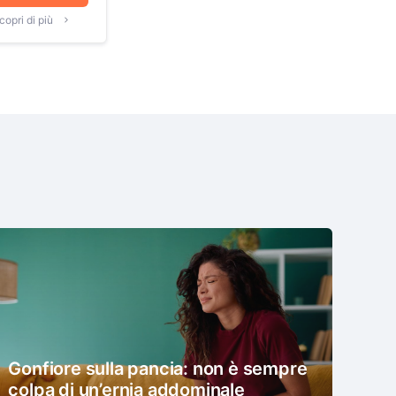
copri di più
Gonfiore sulla pancia: non è sempre
colpa di un’ernia addominale