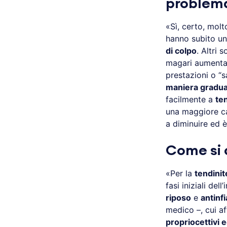
problema
«Sì, certo, molt
hanno subito una
di colpo
. Altri 
magari aumentano
prestazioni o “s
maniera gradua
facilmente a
te
una maggiore ca
a diminuire ed è
Come si 
«Per la
tendinit
fasi iniziali de
riposo
e
antinf
medico –, cui a
propriocettivi 