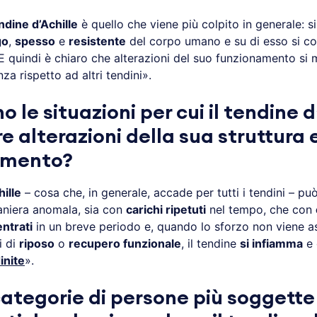
ndine d’Achille
è quello che viene più colpito in generale: si
go
,
spesso
e
resistente
del corpo umano e su di esso si c
 E quindi è chiaro che alterazioni del suo funzionamento si
a rispetto ad altri tendini».
o le situazioni per cui il tendine d
e alterazioni della sua struttura 
amento?
ille
– cosa che, in generale, accade per tutti i tendini – pu
maniera anomala, sia con
carichi ripetuti
nel tempo, che con
ntrati
in un breve periodo e, quando lo sforzo non viene a
i di
riposo
o
recupero funzionale
, il tendine
si infiamma
e 
inite
».
categorie di persone più soggette 