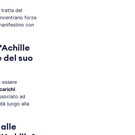
 tratta del
oncentrano forze
 manifestino con
’Achille
e del suo
ò essere
carichi
ssociato ad
dà luogo alla
alle