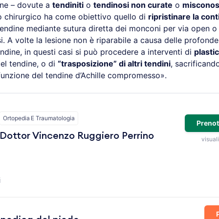
dine – dovute a
tendiniti
o
tendinosi non curate
o
misconos
to chirurgico ha come obiettivo quello di
ripristinare la cont
endine mediante sutura diretta dei monconi per via open o 
. A volte la lesione non è riparabile a causa delle profonde
tendine, in questi casi si può procedere a interventi di
plasti
el tendine, o di
“trasposizione” di altri tendini
, sacrificand
unzione del tendine d’Achille compromesso».
Ortopedia E Traumatologia
Prenot
Dottor Vincenzo Ruggiero Perrino
visuali
i