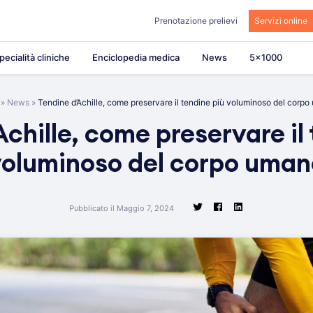
Prenotazione prelievi
Servizi online
pecialità cliniche
Enciclopedia medica
News
5×1000
»
News
»
Tendine d’Achille, come preservare il tendine più voluminoso del corp
chille, come preservare il
voluminoso del corpo uman
Pubblicato il Maggio 7, 2024