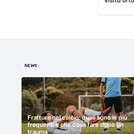
Visita ort
NEWS
Fratture nel calcio: quali sono le più
frequenti e che cosa fare dopo un
trauma