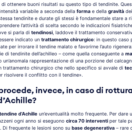
i ottenere buoni risultati su questo tipo di tendinite. Ques
intensità variabile a seconda della
forma
e della
gravità
dei
stessa tendinite e durate gli stessi è fondamentale stare a r
rendere l’attività di scelta secondo le indicazioni fisiatrich
ove si parla di
tendinosi
, laddove il trattamento conservativo
 essere indicato un
trattamento chirurgico
: in questo caso 
te per irrorare il tendine malato e favorirne l’auto rigener
e di tendinite dell’achilleo – come quella conseguente a
mal
o un’anomala rappresentazione di una porzione del calcag
n trattamento chirurgico che nello specifico si avvale di
tec
r risolvere il conflitto con il tendine».
rocede, invece, in caso di rottur
d’Achille?
 tendine d’Achille
un’eventualità molto frequente. Per dare un
zzeni ogni anno si eseguono
circa 70 interventi
per tale p
. Di frequente le lesioni sono su
base degenerativa
– rare 