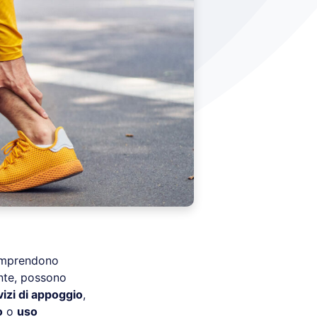
mprendono
nte, possono
vizi di appoggio
,
o
o
uso