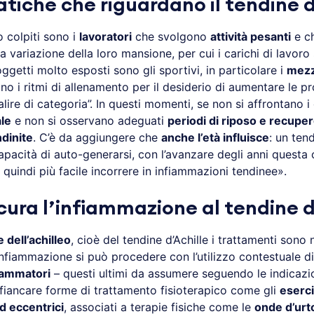
tiche che riguardano il tendine d
o colpiti sono i
lavoratori
che svolgono
attività pesanti
e ch
 variazione della loro mansione, per cui i carichi di lavor
soggetti molto esposti sono gli sportivi, in particolare i
mezz
 i ritmi di allenamento per il desiderio di aumentare le pr
alire di categoria”. In questi momenti, se non si affrontano 
le
e non si osservano adeguati
periodi di riposo e recupe
ndinite
. C’è da aggiungere che
anche l’età influisce
: un ten
pacità di auto-generarsi, con l’avanzare degli anni questa
 quindi più facile incorrere in infiammazioni tendinee».
cura l’infiammazione al tendine d
e dell’achilleo
, cioè del tendine d’Achille i trattamenti sono
ll’infiammazione si può procedere con l’utilizzo contestuale d
iammatori
– questi ultimi da assumere seguendo le indicazio
ffiancare forme di trattamento fisioterapico come gli
eserci
ed eccentrici
, associati a terapie fisiche come le
onde d’urt