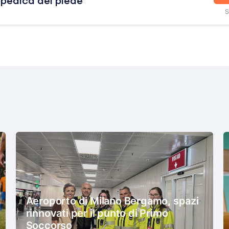
opedica del piede
S
Aeroporto di Milano Bergamo, spazi
rinnovati per il punto di Primo
Soccorso