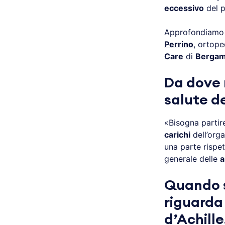
eccessivo
del p
Approfondiamo l
Perrino
, ortop
Care
di
Berga
Da dove 
salute de
«Bisogna partire
carichi
dell’org
una parte rispet
generale delle
a
Quando s
riguarda 
d’Achill