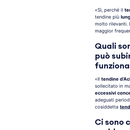
«Sì, perché il
te
tendine più
lun
molto rilevanti.
maggior frequenz
Quali son
può subir
funzion
«Il
tendine d’Ach
sollecitato in 
eccessivi conce
adeguati period
cosiddetta
tend
Ci sono 