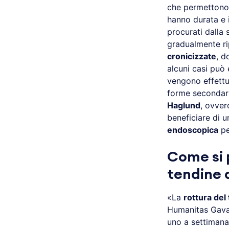
che permettono d
hanno durata e 
procurati dalla 
gradualmente rip
cronicizzate
, d
alcuni casi può
vengono effettua
forme secondari
Haglund
, ovver
beneficiare di u
endoscopica
pe
Come si p
tendine 
«La
rottura del
Humanitas Gava
uno a settimana