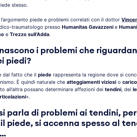
iede stesso.
’argomento piede e problemi correlati con il dottor
Vince
edico-traumatologo presso
Humanitas Gavazzeni
e
Humani
mo
e
Trezzo sull’Adda
.
nascono i problemi che riguardan
i piedi?
 dal fatto che il
piede
rappresenta la regione dove si conce
anismo. È quindi naturale che
atteggiamenti viziosi
o
caric
to all’altra possano determinare affezioni dei
tendini
, dei
l
rticolazioni
».
i parla di problemi ai tendini, pe
il piede, si accenna spesso al te
e…