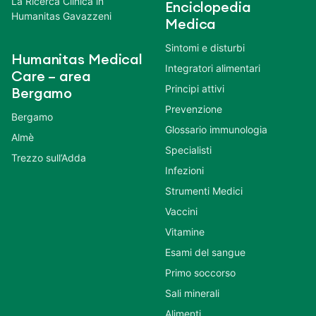
La Ricerca Clinica in
Enciclopedia
Humanitas Gavazzeni
Medica
Sintomi e disturbi
Humanitas Medical
Integratori alimentari
Care – area
Principi attivi
Bergamo
Prevenzione
Bergamo
Glossario immunologia
Almè
Specialisti
Trezzo sull’Adda
Infezioni
Strumenti Medici
Vaccini
Vitamine
Esami del sangue
Primo soccorso
Sali minerali
Alimenti