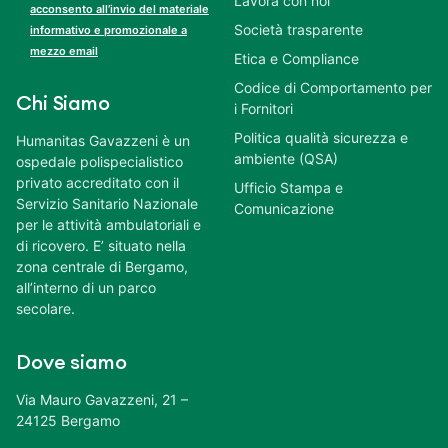
Lavora con noi
acconsento all’invio del materiale
Società trasparente
informativo e promozionale a
mezzo email
Etica e Compliance
Codice di Comportamento per
Chi Siamo
i Fornitori
Politica qualità sicurezza e
Humanitas Gavazzeni è un
ambiente (QSA)
ospedale polispecialistico
privato accreditato con il
Ufficio Stampa e
Servizio Sanitario Nazionale
Comunicazione
per le attività ambulatoriali e
di ricovero. E’ situato nella
zona centrale di Bergamo,
all’interno di un parco
secolare.
Dove siamo
Via Mauro Gavazzeni, 21 –
24125 Bergamo