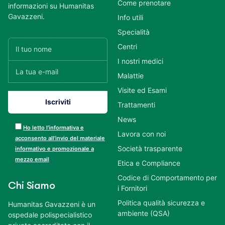
Come prenotare
informazioni su Humanitas
Gavazzeni.
Info utili
Specialità
Centri
I nostri medici
Malattie
Visite ed Esami
Trattamenti
News
Ho letto l’informativa e
Lavora con noi
acconsento all’invio del materiale
Società trasparente
informativo e promozionale a
mezzo email
Etica e Compliance
Codice di Comportamento per
Chi Siamo
i Fornitori
Politica qualità sicurezza e
Humanitas Gavazzeni è un
ambiente (QSA)
ospedale polispecialistico