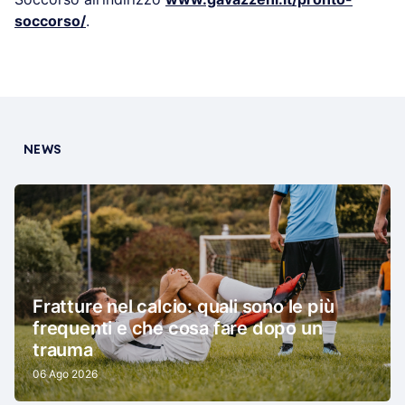
soccorso/
.
NEWS
Fratture nel calcio: quali sono le più
frequenti e che cosa fare dopo un
trauma
06 Ago 2026