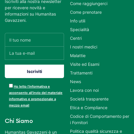
Iscriviti alla nostra newsletter
Come raggiungerci
per ricevere novità e
Come prenotare
informazioni su Humanitas
Gavazzeni.
Info utili
Specialità
Centri
I nostri medici
Malattie
Visite ed Esami
Trattamenti
News
Ho letto l’informativa e
Lavora con noi
acconsento all’invio del materiale
Società trasparente
informativo e promozionale a
mezzo email
Etica e Compliance
Codice di Comportamento per
Chi Siamo
i Fornitori
Politica qualità sicurezza e
Humanitas Gavazzeni è un