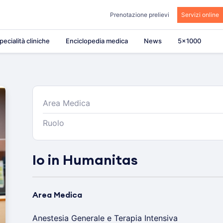
Prenotazione prelievi
Servizi online
pecialità cliniche
Enciclopedia medica
News
5×1000
Area Medica
Ruolo
Io in Humanitas
Area Medica
Anestesia Generale e Terapia Intensiva