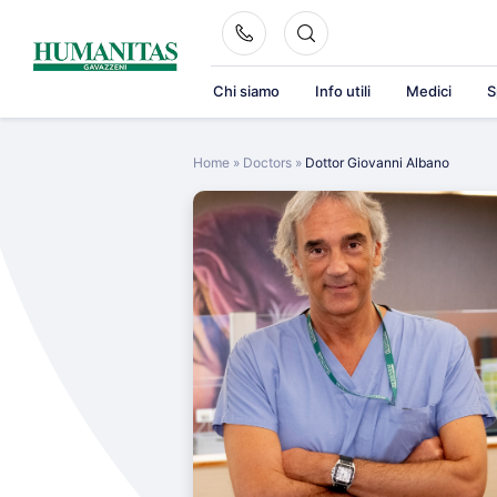
Skip
to
content
Chi siamo
Info utili
Medici
S
Home
»
Doctors
»
Dottor Giovanni Albano