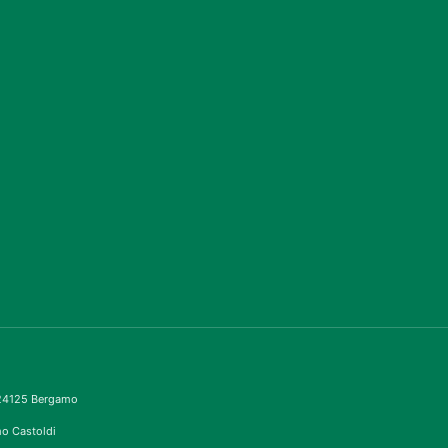
– 24125 Bergamo
imo Castoldi