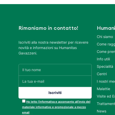
Rimaniamo in contatto!
Humani
Chi siamo
Iscriviti alla nostra newsletter per ricevere
Come ragg
novità e informazioni su Humanitas
Come pren
Gavazzeni.
Info utili
Specialità
Centri
I nostri me
Malattie
Visite ed 
Ho letto l’informativa e acconsento all’invio del
Trattament
materiale informativo e promozionale a mezzo
News
email