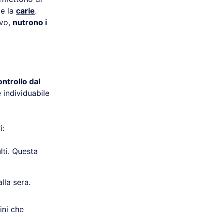
me la
carie
.
ivo,
nutrono i
ontrollo dal
 individuabile
i:
lti. Questa
alla sera.
ini che