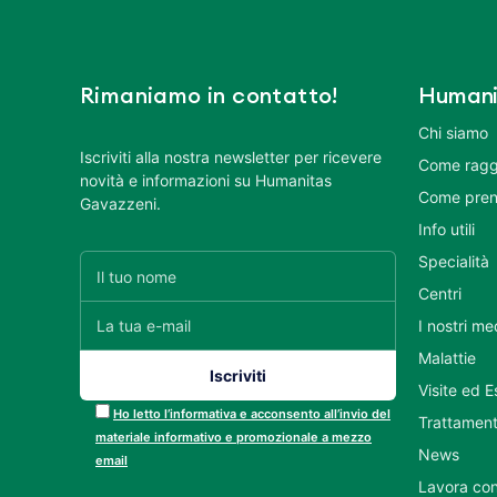
Rimaniamo in contatto!
Humani
Chi siamo
Iscriviti alla nostra newsletter per ricevere
Come ragg
novità e informazioni su Humanitas
Come pren
Gavazzeni.
Info utili
Specialità
Centri
I nostri me
Malattie
Visite ed 
Ho letto l’informativa e acconsento all’invio del
Trattament
materiale informativo e promozionale a mezzo
News
email
Lavora con