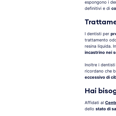
espongono i dent
definitivi e di
co
Trattame
I dentisti per
pr
trattamento odo
resina liquida.
incastrino nei s
Inoltre i dentist
ricordano che b
eccessivo di c
Hai biso
Affidati al
Centr
dello
stato di s