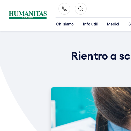
Skip
to
content
Chi siamo
Info utili
Medici
S
Rientro a sc