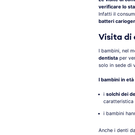
verificare lo st
Infatti il consu
batteri carioge
Visita di
I bambini, nel
dentista
per ver
solo in sede di v
I bambini in età
i
solchi dei d
caratteristic
i bambini ha
Anche i denti d