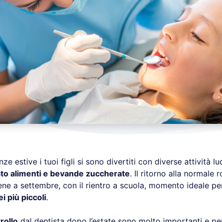
ze estive i tuoi figli si sono divertiti con diverse attività l
o alimenti e bevande zuccherate
. Il ritorno alla normale 
ene a settembre, con il rientro a scuola, momento ideale pe
ei più piccoli
.
trollo
dal dentista dopo l’estate sono molto importanti e p