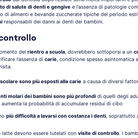
ato di salute di denti e gengive
e l’assenza di patologie co
mo di alimenti e bevande zuccherate tipiche del periodo est
ni
responsabili dei danni ai denti dei bambini.
 controllo
 momento del
rientro a scuola
, dovrebbero sottoporsi a un
c
ificare l’assenza di
carie
, condizione spesso asintomatica e
isita.
 scolare sono più esposti alla carie
a causa di diversi fattor
enti molari dei bambini sono più profondi
di quelli degli adu
a aumenta la probabilità di accumulare residui di cibo
nno
più difficoltà a lavarsi con costanza i denti
, soprattutto 
a latte devono essere tutelati con
visite di controllo
. I bamb