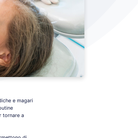
udiche e magari
routine
r tornare a
ermettono di