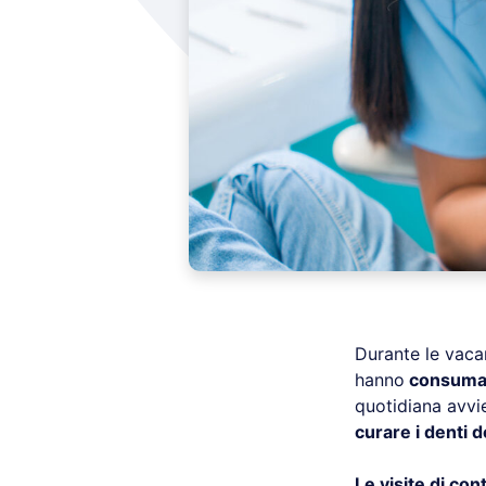
Durante le vacan
hanno
consumat
quotidiana avvi
curare i denti d
Le visite di con