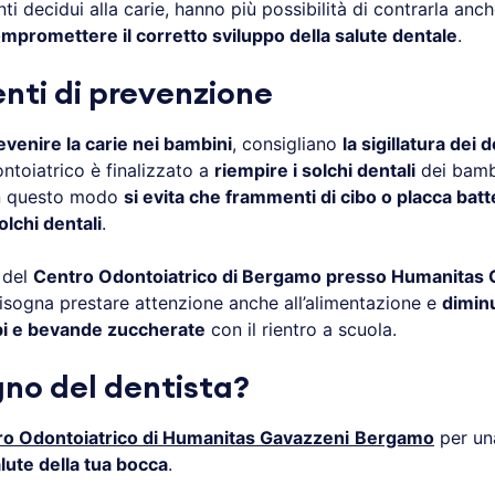
i decidui alla carie, hanno più possibilità di contrarla anch
mpromettere il corretto sviluppo della salute dentale
.
nti di prevenzione
evenire la carie nei bambini
, consigliano
la sigillatura dei d
ntoiatrico è finalizzato a
riempire i solchi dentali
dei bamb
 In questo modo
si evita che frammenti di cibo o placca batte
olchi dentali
.
i del
Centro Odontoiatrico di Bergamo presso Humanitas 
isogna prestare attenzione anche all’alimentazione e
dimin
ibi e bevande zuccherate
con il rientro a scuola.
gno del dentista?
o Odontoiatrico di Humanitas Gavazzeni
Bergamo
per un
alute della tua bocca
.