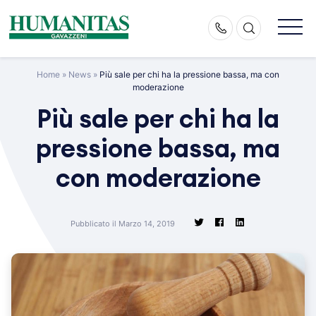
Skip
to
content
Home
»
News
»
Più sale per chi ha la pressione bassa, ma con
moderazione
Più sale per chi ha la
pressione bassa, ma
con moderazione
Pubblicato il Marzo 14, 2019