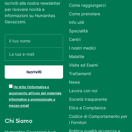
Iscriviti alla nostra newsletter
Come raggiungerci
per ricevere novità e
Come prenotare
informazioni su Humanitas
Gavazzeni.
Info utili
Specialità
Centri
I nostri medici
Malattie
Visite ed Esami
Trattamenti
News
Ho letto l’informativa e
Lavora con noi
acconsento all’invio del materiale
Società trasparente
informativo e promozionale a
mezzo email
Etica e Compliance
Codice di Comportamento per
Chi Siamo
i Fornitori
Politica qualità sicurezza e
Humanitas Gavazzeni è un