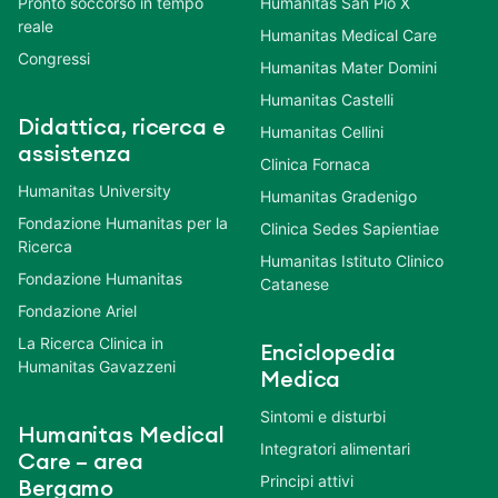
Pronto soccorso in tempo
Humanitas San Pio X
reale
Humanitas Medical Care
Congressi
Humanitas Mater Domini
Humanitas Castelli
Didattica, ricerca e
Humanitas Cellini
assistenza
Clinica Fornaca
Humanitas University
Humanitas Gradenigo
Fondazione Humanitas per la
Clinica Sedes Sapientiae
Ricerca
Humanitas Istituto Clinico
Fondazione Humanitas
Catanese
Fondazione Ariel
La Ricerca Clinica in
Enciclopedia
Humanitas Gavazzeni
Medica
Sintomi e disturbi
Humanitas Medical
Integratori alimentari
Care – area
Principi attivi
Bergamo