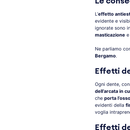
Le conse
L’
effetto anties
evidente e visi
ignorate sono i
masticazione
e
Ne parliamo con 
Bergamo
.
Effetti 
Ogni dente, con
dell’arcata in cu
che
porta l’osso
evidenti della
f
voglia intrapre
Effetti 