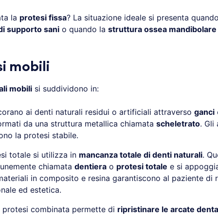
ta la
protesi fissa
? La situazione ideale si presenta quando
di supporto sani
o quando la
struttura ossea mandibolare
i mobili
li mobili
si suddividono in:
corano ai denti naturali residui o artificiali attraverso
ganci
ormati da una struttura metallica chiamata
scheletrato
. Gli
ono la protesi stabile.
esi totale si utilizza in
mancanza totale di denti naturali
. Qu
munemente chiamata
dentiera
o
protesi totale
e si appoggia
 materiali in composito e resina garantiscono al paziente di r
onale ed estetica.
la protesi combinata permette di
ripristinare le arcate denta