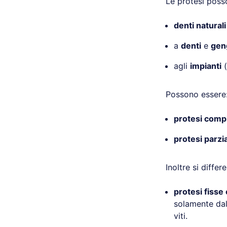
Le protesi pos
denti naturali
a
denti
e
gen
agli
impianti
(
Possono essere
protesi comp
protesi parzia
Inoltre si differ
protesi fisse 
solamente dal
viti.