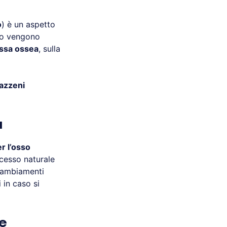
o
) è un aspetto
sso vengono
ssa ossea
, sulla
azzeni
a
r l’osso
cesso naturale
cambiamenti
in caso si
ne