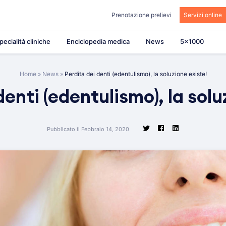
Prenotazione prelievi
Servizi online
pecialità cliniche
Enciclopedia medica
News
5×1000
Home
»
News
»
Perdita dei denti (edentulismo), la soluzione esiste!
denti (edentulismo), la solu
Pubblicato il Febbraio 14, 2020