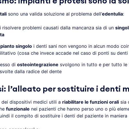
smo: impianti e protesi sono la so
tali
sono una valida soluzione al problema dell’
edentulia
:
 risolvere problemi causati dalla mancanza sia di un
singo
ta
pianto singolo
i denti sani non vengono in alcun modo coin
litativo (cosa che invece accade nel caso di ponti su denti 
cesso di
osteointegrazione
svolgono in tutto e per tutto le 
volte dalla radice del dente
i: l’alleato per sostituire i denti
dei dispositivi medici utili a
riabilitare le funzioni orali
sia 
he
funzionale
nei pazienti che hanno perso uno o più eleme
indi il compito di sostituire i denti del paziente in maniera