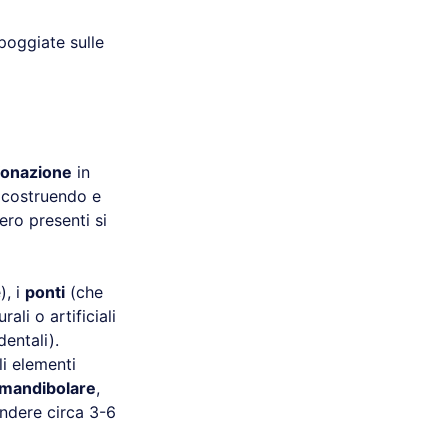
poggiate sulle
fonazione
in
e costruendo e
ero presenti si
), i
ponti
(che
ali o artificiali
dentali).
li elementi
 mandibolare
,
endere circa 3-6