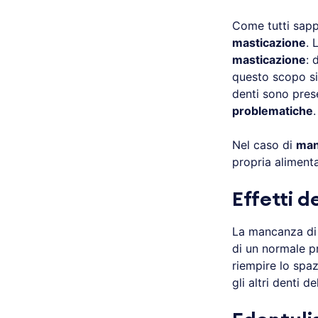
Come tutti sapp
masticazione
. 
masticazione
: 
questo scopo si
denti sono pres
problematiche
.
Nel caso di
man
propria aliment
Effetti d
La mancanza di
di un normale p
riempire lo spa
gli altri denti de