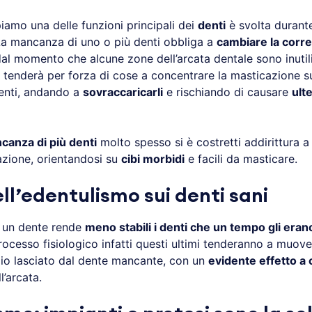
iamo una delle funzioni principali dei
denti
è svolta durante
La mancanza di uno o più denti obbliga a
cambiare la corre
dal momento che alcune zone dell’arcata dentale sono inutili
 tenderà per forza di cose a concentrare la masticazione s
enti, andando a
sovraccaricarli
e rischiando di causare
ulte
canza di più denti
molto spesso si è costretti addirittura a 
azione, orientandosi su
cibi morbidi
e facili da masticare.
ell’edentulismo sui denti sani
 un dente rende
meno stabili i denti che un tempo gli erano
rocesso fisiologico infatti questi ultimi tenderanno a muove
zio lasciato dal dente mancante, con un
evidente effetto a
ll’arcata.