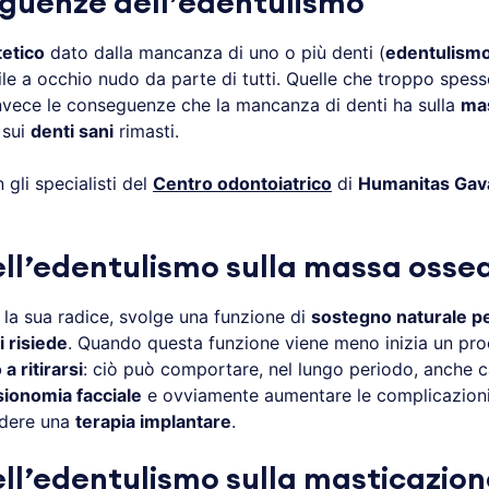
guenze dell’edentulismo
tetico
dato dalla mancanza di uno o più denti (
edentulism
bile a occhio nudo da parte di tutti. Quelle che troppo spe
nvece le conseguenze che la mancanza di denti ha sulla
ma
 sui
denti sani
rimasti.
gli specialisti del
Centro odontoiatrico
di
Humanitas Gav
dell’edentulismo sulla massa osse
 la sua radice, svolge una funzione di
sostegno naturale pe
i risiede
. Quando questa funzione viene meno inizia un pro
 a ritirarsi
: ciò può comportare, nel lungo periodo, anche 
isionomia facciale
e ovviamente aumentare le complicazioni 
ndere una
terapia implantare
.
dell’edentulismo sulla masticazio