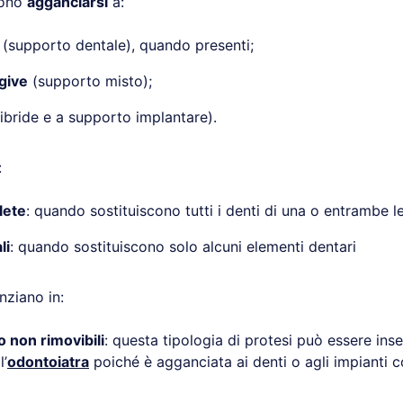
sono
agganciarsi
a:
(supporto dentale), quando presenti;
give
(supporto misto);
ibride e a supporto implantare).
:
lete
: quando sostituiscono tutti i denti di una o entrambe l
li
: quando sostituiscono solo alcuni elementi dentari
enziano in:
o non rimovibili
: questa tipologia di protesi può essere inse
l’
odontoiatra
poiché è agganciata ai denti o agli impianti 