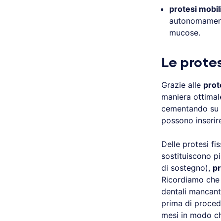
protesi mobili
autonomamente
mucose.
Le protes
Grazie alle
prot
maniera ottimale
cementando su di
possono inserir
Delle protesi fi
sostituiscono pi
di sostegno),
pr
Ricordiamo che 
dentali mancanti
prima di proced
mesi in modo che