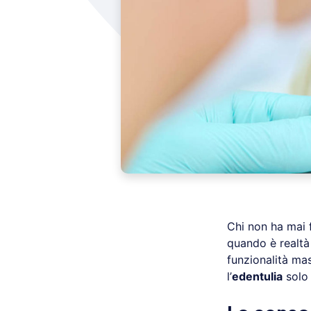
Chi non ha mai f
quando è realt
funzionalità mas
l’
edentulia
solo