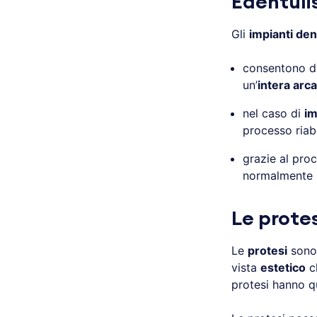
Edentuli
Gli
impianti den
consentono di
un’
intera arca
nel caso di
im
processo riabi
grazie al pro
normalmente s
Le protes
Le
protesi
sono 
vista
estetico
c
protesi hanno qu