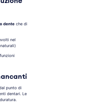
luzione
lo dente
che di
volti nel
naturali)
funzioni
 mancanti
dal punto di
nti dentari. Le
 duratura.