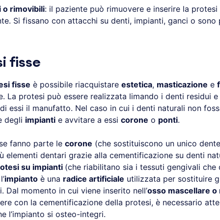
 o rimovibili
: il paziente può rimuovere e inserire la protesi
. Si fissano con attacchi su denti, impianti, ganci o sono 
i fisse
esi fisse
è possibile riacquistare
estetica
,
masticazione
e
. La protesi può essere realizzata limando i denti residui 
 essi il manufatto. Nel caso in cui i denti naturali non foss
e degli
impianti
e avvitare a essi
corone
o
ponti
.
sse fanno parte le
corone
(che sostituiscono un unico dente
ù elementi dentari grazie alla cementificazione su denti natur
otesi su impianti
(che riabilitano sia i tessuti gengivali che 
l’
impianto
è una
radice artificiale
utilizzata per sostituire g
. Dal momento in cui viene inserito nell’
osso mascellare o
ere con la cementificazione della protesi, è necessario att
 l’impianto si osteo-integri.