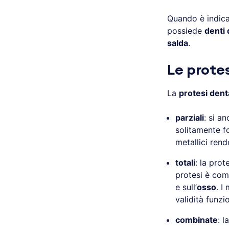
Quando è indica
possiede
denti 
salda
.
Le protes
La
protesi denta
parziali
: si an
solitamente f
metallici rend
totali
: la prot
protesi è co
e sull’
osso
. I
validità funzi
combinate
: 