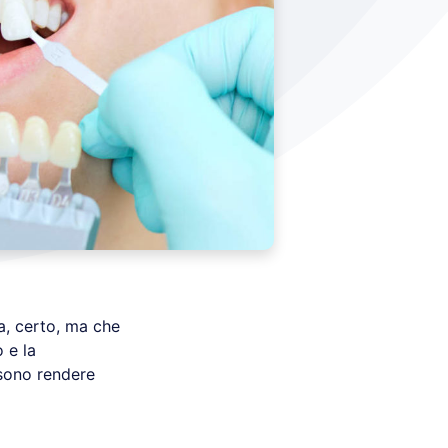
a, certo, ma che
o e la
sono rendere