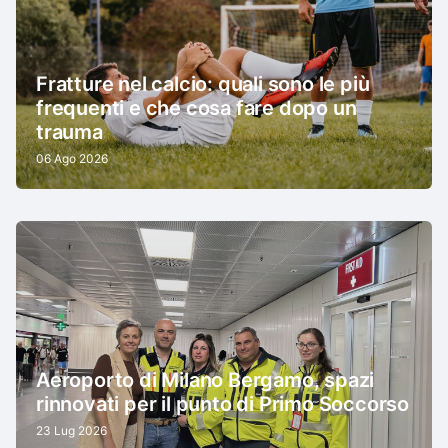
Fratture nel calcio: quali sono le più
frequenti e che cosa fare dopo un
trauma
06 Ago 2026
Aeroporto di Milano Bergamo, spazi
rinnovati per il punto di Primo Soccorso
23 Lug 2026