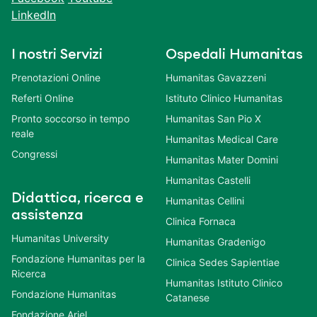
LinkedIn
I nostri Servizi
Ospedali Humanitas
Prenotazioni Online
Humanitas Gavazzeni
Referti Online
Istituto Clinico Humanitas
Pronto soccorso in tempo
Humanitas San Pio X
reale
Humanitas Medical Care
Congressi
Humanitas Mater Domini
Humanitas Castelli
Didattica, ricerca e
Humanitas Cellini
assistenza
Clinica Fornaca
Humanitas University
Humanitas Gradenigo
Fondazione Humanitas per la
Clinica Sedes Sapientiae
Ricerca
Humanitas Istituto Clinico
Fondazione Humanitas
Catanese
Fondazione Ariel