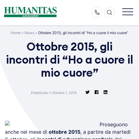
Skip
to
content
Home
»
News
»
Ottobre 2015, gli incontri di “Ho a cuore il mio cuore”
Ottobre 2015, gli
incontri di “Ho a cuore il
mio cuore”
Pubblicato il Ottobre 1, 2015
Proseguono
anche nel mese di
ottobre 2015
, a partire da martedì