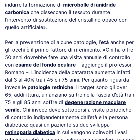
indurre la formazione di
microbolle di anidride
carbonica
che disseccano il tessuto durante
l’intervento di sostituzione del cristallino opaco con
quello artificiale».
Per la prevenzione di alcune patologie, l’
età
anche per
gli occhi è il primo fattore di riferimento. «Chi ha oltre
50 anni dovrebbe fare una visita annuale di controllo
con
esame del fondo oculare
– aggiunge il professor
Romano –. L’incidenza della cataratta aumenta infatti
dal 3 al 40% tra i 45 e i 75 anni. Per quanto riguarda
invece le
patologie retiniche
, il target sono gli over
65; addirittura, un anziano su tre nella fascia d’età tra i
75 e gli 85 anni soffre di
degenerazione maculare
senile
. Chi invece deve sottoporsi a visite periodiche
di controllo indipendentemente dall’età è la persona
diabetica: quasi un paziente su due sviluppa
retinopatia diabetica
in cui vengono coinvolti i vasi
retinici perché di piccolo calibro e a vascolarizzazione