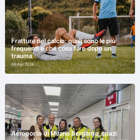
Fratture nel calcio: quali sono le più
frequenti e che cosa fare dopo un
trauma
06 Ago 2026
Aeroporto di Milano Bergamo, spazi