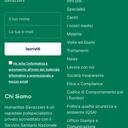
Gavazzeni.
Info utili
Specialità
Centri
I nostri medici
Malattie
Visite ed Esami
Trattamenti
News
Ho letto l’informativa e
Lavora con noi
acconsento all’invio del materiale
Società trasparente
informativo e promozionale a
mezzo email
Etica e Compliance
Codice di Comportamento per
Chi Siamo
i Fornitori
Politica qualità sicurezza e
Humanitas Gavazzeni è un
ambiente (QSA)
ospedale polispecialistico
privato accreditato con il
Ufficio Stampa e
Servizio Sanitario Nazionale
Comunicazione