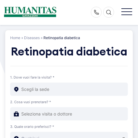
Skip
to
content
Home
»
Diseases
»
Retinopatia diabetica
Retinopatia diabetica
1. Dove vuoi fare la visita? *
2. Cosa vuoi prenotare? *
3. Quale orario preferisci? *