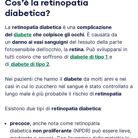
Cos’è la retinopatia
diabetica?
La
retinopatia diabetica
è una
complicazione
del
diabete
che colpisce gli occhi
. È causata da
un
danno ai vasi sanguigni
del tessuto della parte
fotosensibile dell’occhio, la
retina
. Può svilupparsi in
tutti coloro che soffrono di
diabete di tipo 1
e
di
diabete di tipo 2
.
Nei pazienti che hanno il
diabete
da molti anni e nei
casi in cui lo zucchero nel sangue è stato controllato a
lungo male è più probabile il rischio di
retinopatia
Esistono due tipi di
retinopatia diabetica
:
precoce
, anche nota come retinopatia
diabetica
non proliferante
(NPDR) può essere lieve,
moderata o severa. Con l’avanzare della malattia le