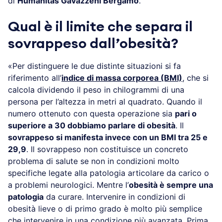
di
Humanitas Gavazzeni Bergamo
.
Qual è il limite che separa il
sovrappeso dall’obesità?
«Per distinguere le due distinte situazioni si fa
riferimento all’
indice di massa corporea (BMI)
, che si
calcola dividendo il peso in chilogrammi di una
persona per l’altezza in metri al quadrato. Quando il
numero ottenuto con questa operazione sia
pari o
superiore a 30 dobbiamo parlare di obesità
. Il
sovrappeso si manifesta invece con un BMI tra 25 e
29,9
. Il sovrappeso non costituisce un concreto
problema di salute se non in condizioni molto
specifiche legate alla patologia articolare da carico o
a problemi neurologici. Mentre l’
obesità è sempre una
patologia
da curare. Intervenire in condizioni di
obesità lieve o di primo grado è molto più semplice
che intervenire in una condizione più avanzata. Prima