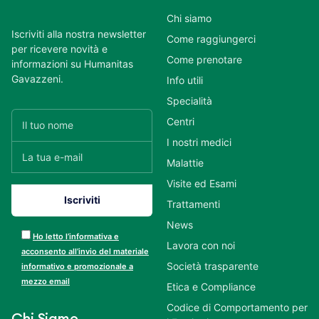
Chi siamo
Iscriviti alla nostra newsletter
Come raggiungerci
per ricevere novità e
Come prenotare
informazioni su Humanitas
Gavazzeni.
Info utili
Specialità
Centri
I nostri medici
Malattie
Visite ed Esami
Trattamenti
News
Ho letto l’informativa e
Lavora con noi
acconsento all’invio del materiale
Società trasparente
informativo e promozionale a
mezzo email
Etica e Compliance
Codice di Comportamento per
Chi Siamo