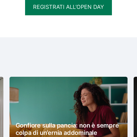
REGISTRATI ALL’OPEN DAY
Gonfiore sulla pancia: non è sempre
colpa di un’ernia addominale