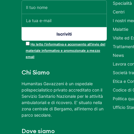
Specialità
Centri
I nostri me
Malattie
Visite ed 
Ho letto l’informativa e acconsento all’invio del
Trattament
materiale informativo e promozionale a mezzo
News
email
Lavora con
Chi Siamo
Società tr
Etica e Co
Humanitas Gavazzeni è un ospedale
polispecialistico privato accreditato con il
Codice di 
Servizio Sanitario Nazionale per le attività
Politica q
ambulatoriali e di ricovero. E’ situato nella
Ufficio St
zona centrale di Bergamo, all’interno di un
parco secolare.
Dove siamo