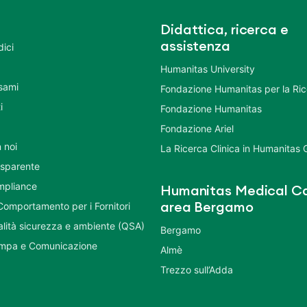
Didattica, ricerca e
assistenza
dici
Humanitas University
Esami
Fondazione Humanitas per la Ri
i
Fondazione Humanitas
Fondazione Ariel
 noi
La Ricerca Clinica in Humanitas
asparente
mpliance
Humanitas Medical Ca
Comportamento per i Fornitori
area Bergamo
ualità sicurezza e ambiente (QSA)
Bergamo
ampa e Comunicazione
Almè
Trezzo sull’Adda