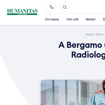
Skip
to
content
Chi siamo
Info utili
Medici
S
Home
»
News
A Bergamo u
Radiolog