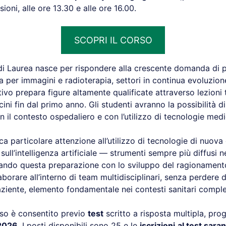
sioni, alle ore 13.30 e alle ore 16.00.
SCOPRI IL CORSO
di Laurea nasce per rispondere alla crescente domanda di p
a per immagini e radioterapia, settori in continua evoluzione
vo prepara figure altamente qualificate attraverso lezioni 
ocini fin dal primo anno. Gli studenti avranno la possibilità d
 il contesto ospedaliero e con l’utilizzo di tecnologie med
ca particolare attenzione all’utilizzo di tecnologie di nuov
sull’intelligenza artificiale — strumenti sempre più diffusi n
rando questa preparazione con lo sviluppo del ragionamento 
aborare all’interno di team multidisciplinari, senza perdere di
aziente, elemento fondamentale nei contesti sanitari comple
rso è consentito previo
test
scritto a risposta multipla, pr
2026
. I posti disponibili sono 25 e le
iscrizioni
al test sara