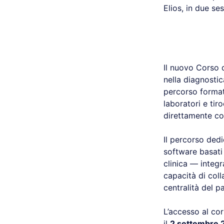
Elios, in due ses
Il nuovo Corso 
nella diagnostic
percorso formati
laboratori e tir
direttamente con
Il percorso dedi
software basati 
clinica — integ
capacità di coll
centralità del p
L’accesso al co
il
2 settembre 