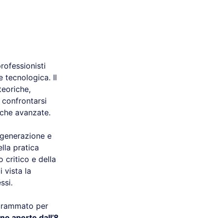
rofessionisti
 tecnologica. Il
teoriche,
i confrontarsi
iche avanzate.
a generazione e
ella pratica
critico e della
 vista la
ssi.
ogrammato per
nno aperte dall’8