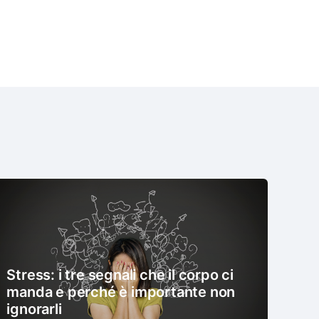
Stress: i tre segnali che il corpo ci
manda e perché è importante non
ignorarli