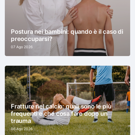
Postura nei bambini: quando è il caso di
preoccuparsi?
07 Ago 2026
Fratture nel calcio: quali sono le più
frequenti e che cosa fare dopo un
trauma
06 Ago 2026