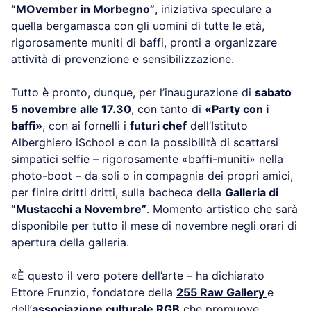
“MOvember in Morbegno”
, iniziativa speculare a
quella bergamasca con gli uomini di tutte le età,
rigorosamente muniti di baffi, pronti a organizzare
attività di prevenzione e sensibilizzazione.
Tutto è pronto, dunque, per l’inaugurazione di
sabato
5 novembre alle 17.30
, con tanto di
«Party con i
baffi»
, con ai fornelli i
futuri chef
dell’Istituto
Alberghiero iSchool e con la possibilità di scattarsi
simpatici selfie – rigorosamente «baffi-muniti» nella
photo-boot – da soli o in compagnia dei propri amici,
per finire dritti dritti, sulla bacheca della
Galleria di
“Mustacchi a Novembre”
. Momento artistico che sarà
disponibile per tutto il mese di novembre negli orari di
apertura della galleria.
«È questo il vero potere dell’arte – ha dichiarato
Ettore Frunzio, fondatore della
255 Raw Gallery
e
dell’
associazione culturale RGB
che promuove