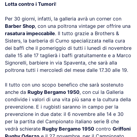
Lotta contro i Tumori
!
Per 30 giorni, infatti, la galleria avrà un corner con
Barber Shop
, con una poltrona vintage per offrire una
rasatura impeccabile
. Il tutto grazie a Brothers &
Sisters, la barberia di Curno specializzata nella cura
dei baffi che il pomeriggio di tutti i lunedì di novembre
dalle 15 alle 17 taglierà i baffi gratuitamente e a Marco
Signorelli, barbiere in via Spaventa, che sarà alla
poltrona tutti i mercoledì del mese dalle 17.30 alle 19.
Il tutto con uno scopo benefico che sarà sostenuto
anche da
Rugby Bergamo 1950
, con cui la Galleria
condivide i valori di una vita più sana e la cultura della
prevenzione. E i rugbisti saranno in campo per la
prevenzione in due date: il 6 novembre alle 14 e 30
per la partita del Campionato italiano serie B che
vedrà schierate
Rugby Bergamo 1950
contro
Griffoni
Rugby Oderzo
e il 27 novembre, per il Campionato