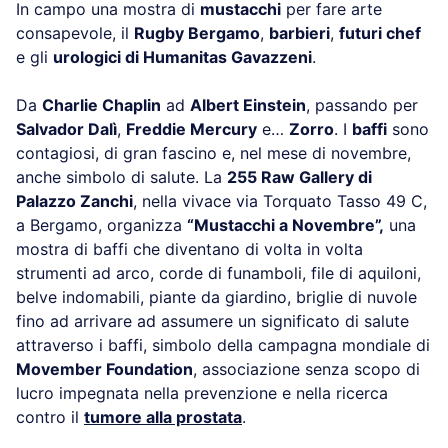
In campo una mostra di
mustacchi
per fare arte
consapevole, il
Rugby Bergamo
,
barbieri
,
futuri chef
e gli
urologici di Humanitas Gavazzeni
.
Da
Charlie Chaplin
ad
Albert Einstein
, passando per
Salvador Dalì
,
Freddie Mercury
e…
Zorro
. I
baffi
sono
contagiosi, di gran fascino e, nel mese di novembre,
anche simbolo di salute. La
255 Raw Gallery di
Palazzo Zanchi
, nella vivace via Torquato Tasso 49 C,
a Bergamo, organizza
“Mustacchi a Novembre”,
una
mostra di baffi che diventano di volta in volta
strumenti ad arco, corde di funamboli, file di aquiloni,
belve indomabili, piante da giardino, briglie di nuvole
fino ad arrivare ad assumere un significato di salute
attraverso i baffi, simbolo della campagna mondiale di
Movember Foundation
, associazione senza scopo di
lucro impegnata nella prevenzione e nella ricerca
contro il
tumore alla prostata
.