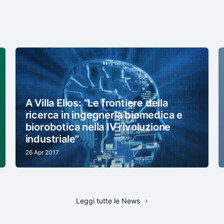
A Villa Elios: “Le frontiere della
ricerca in ingegneria biomedica e
biorobotica nella IV rivoluzione
industriale”
26 Apr 2017
Leggi tutte le News