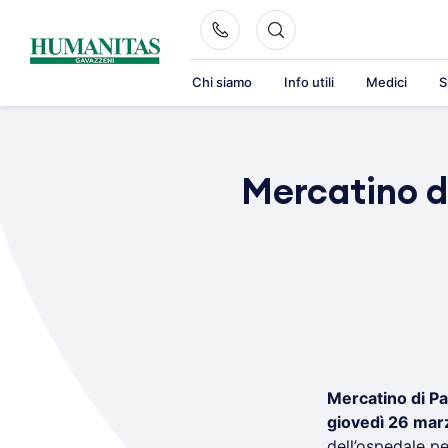
Skip
to
content
Chi siamo
Info utili
Medici
S
Mercatino di
Mercatino di P
giovedì 26 mar
dell’ospedale pe