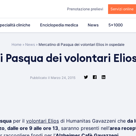
Prenotazione prelievi
Servizi online
pecialità cliniche
Enciclopedia medica
News
5×1000
Home
»
News
»
Mercatino di Pasqua dei volontari Elios in ospedale
 Pasqua dei volontari Elio
Pubblicato il Marzo 24, 2015
asqua
per il
volontari Elios
di Humanitas Gavazzeni che
da 
zo
,
dalle ore 9 alle ore 13
, saranno presenti nell’
area recep
r raccogliere fondi per l’
Alzheimer Cafè Gavazzeni
.