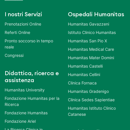
I nostri Servizi
Ospedali Humanitas
Prenotazioni Online
Humanitas Gavazzeni
Referti Online
Istituto Clinico Humanitas
Pronto soccorso in tempo
Humanitas San Pio X
reale
Humanitas Medical Care
Congressi
Humanitas Mater Domini
Humanitas Castelli
Didattica, ricerca e
Humanitas Cellini
assistenza
Clinica Fornaca
Humanitas University
Humanitas Gradenigo
Fondazione Humanitas per la
Clinica Sedes Sapientiae
Ricerca
Humanitas Istituto Clinico
Fondazione Humanitas
Catanese
Fondazione Ariel
La Ricerca Clinica in