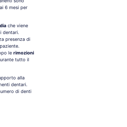
manenti sono
 ai 6 mesi per
dia
che viene
i dentari.
nza presenza di
 paziente.
dopo le
rimozioni
urante tutto il
upporto alla
menti dentari.
numero di denti