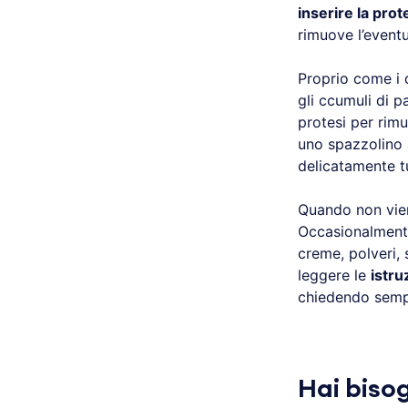
inserire la prot
rimuove l’event
Proprio come i 
gli ccumuli di p
protesi per rim
uno spazzolino 
delicatamente t
Quando non vien
Occasionalmente
creme, polveri, 
leggere le
istru
chiedendo sem
Hai biso