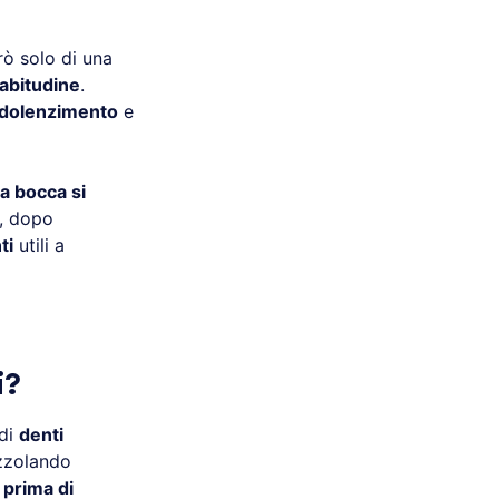
erò solo di una
abitudine
.
ndolenzimento
e
a bocca si
e, dopo
ti
utili a
i?
 di
denti
zolando
e
prima di