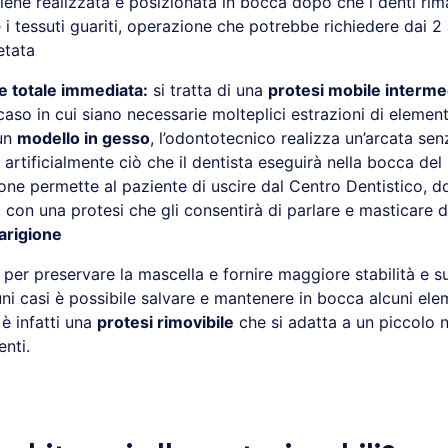
iene realizzata e posizionata in bocca dopo che i denti ri
e i tessuti guariti, operazione che potrebbe richiedere dai 2
etata
e totale immediata:
si tratta di una
protesi mobile interme
 caso in cui siano necessarie molteplici estrazioni di element
un
modello in gesso
, l’odontotecnico realizza un’arcata se
 artificialmente ciò che il dentista eseguirà nella bocca del
one permette al paziente di uscire dal Centro Dentistico, 
, con una protesi che gli consentirà di parlare e masticare d
arigione
per preservare la mascella e fornire maggiore stabilità e s
uni casi è possibile salvare e mantenere in bocca alcuni ele
è infatti una
protesi rimovibile
che si adatta a un piccolo 
enti.