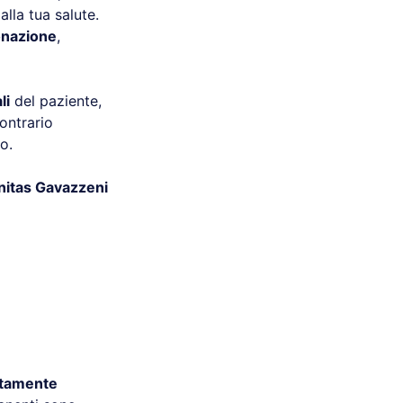
alla tua salute.
onazione
,
li
del paziente,
ontrario
o.
itas Gavazzeni
tamente