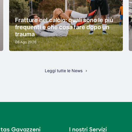
Fratture nel calcio: quali sono le più
frequenti e che cosa fare dopo un
trauma
06 Ago 2026
Leggi tutte le News
tas Gavazzeni
I nostri Servizi