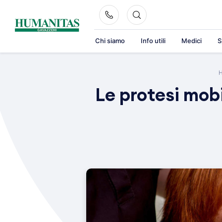
Skip
to
content
Chi siamo
Info utili
Medici
S
Le protesi mob