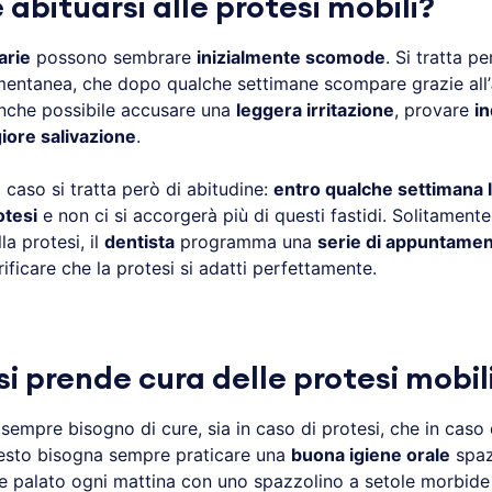
le abituarsi alle protesi mobili?
arie
possono sembrare
inizialmente scomode
. Si tratta p
entanea, che dopo qualche settimane scompare grazie all’
anche possibile accusare una
leggera irritazione
, provare
i
ore salivazione
.
caso si tratta però di abitudine:
entro qualche settimana l
otesi
e non ci si accorgerà più di questi fastidi. Solitament
la protesi, il
dentista
programma una
serie di appuntamen
rificare che la protesi si adatti perfettamente.
i prende cura delle protesi mobil
sempre bisogno di cure, sia in caso di protesi, che in caso
uesto bisogna sempre praticare una
buona igiene orale
spaz
 e palato ogni mattina con uno spazzolino a setole morbid