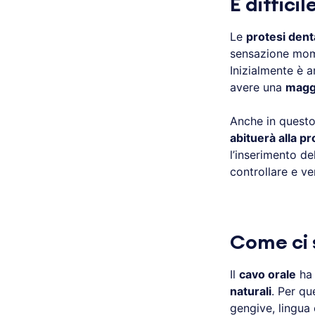
È diffici
Le
protesi dent
sensazione mom
Inizialmente è 
avere una
maggi
Anche in questo 
abituerà alla pr
l’inserimento del
controllare e ve
Come ci s
Il
cavo orale
ha 
naturali
. Per q
gengive, lingua