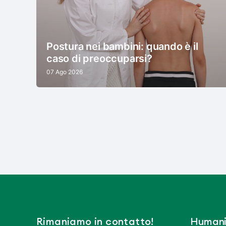
Postura nei bambini: quando è il
caso di preoccuparsi?
07 Ago 2026
Rimaniamo in contatto!
Humani