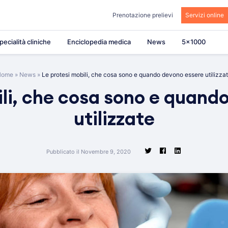
Prenotazione prelievi
Servizi online
pecialità cliniche
Enciclopedia medica
News
5×1000
Home
»
News
»
Le protesi mobili, che cosa sono e quando devono essere utilizza
ili, che cosa sono e quand
utilizzate
Pubblicato il Novembre 9, 2020