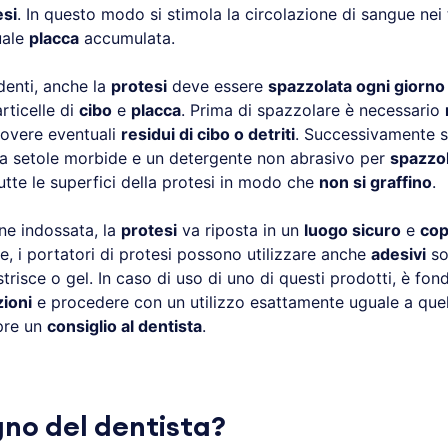
esi
. In questo modo si stimola la circolazione di sangue nei t
uale
placca
accumulata.
denti, anche la
protesi
deve essere
spazzolata ogni giorno
articelle di
cibo
e
placca
. Prima di spazzolare è necessario
uovere eventuali
residui di cibo o detriti
. Successivamente si
a setole morbide e un detergente non abrasivo per
spazzo
utte le superfici della protesi in modo che
non si graffino
.
e indossata, la
protesi
va riposta in un
luogo sicuro
e
cop
, i portatori di protesi possono utilizzare anche
adesivi
so
strisce o gel. In caso di uso di uno di questi prodotti, è fo
zioni
e procedere con un utilizzo esattamente uguale a quel
pre un
consiglio al dentista
.
gno del dentista?