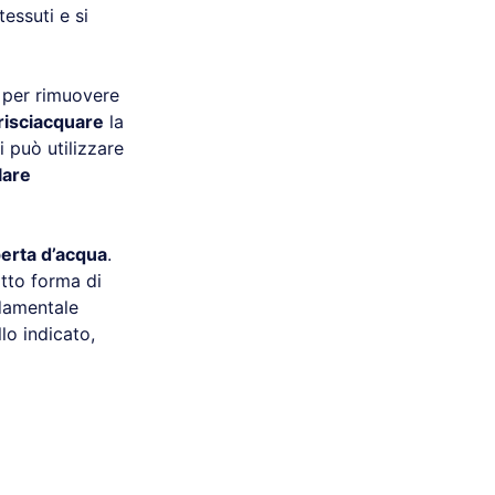
essuti e si
per rimuovere
risciacquare
la
 può utilizzare
lare
erta d’acqua
.
tto forma di
ndamentale
lo indicato,