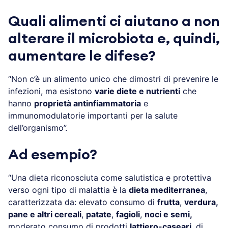
Quali alimenti ci aiutano a non
alterare il microbiota e, quindi,
aumentare le difese?
“Non c’è un alimento unico che dimostri di prevenire le
infezioni, ma esistono
varie diete e nutrienti
che
hanno
proprietà antinfiammatoria
e
immunomodulatorie importanti per la salute
dell’organismo”.
Ad esempio?
“Una dieta riconosciuta come salutistica e protettiva
verso ogni tipo di malattia è la
dieta mediterranea
,
caratterizzata da: elevato consumo di
frutta
,
verdura,
pane e altri cereali
,
patate
,
fagioli
,
noci e semi,
moderato consumo di prodotti
lattiero-caseari
, di