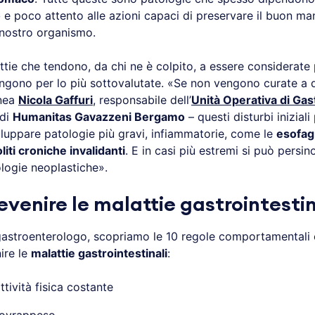
o
e poco attento alle azioni capaci di preservare il buon m
 nostro organismo.
attie che tendono, da chi ne è colpito, a essere considerat
ngono per lo più sottovalutate. «Se non vengono curate a 
inea
Nicola Gaffuri
, responsabile dell’
Unità Operativa di Gas
di
Humanitas Gavazzeni Bergamo
– questi disturbi inizial
iluppare patologie più gravi, infiammatorie, come le
esofagi
liti croniche invalidanti
. E in casi più estremi si può persino
ologie neoplastiche».
venire le malattie gastrointestin
 gastroenterologo, scopriamo le 10 regole comportamental
ire le
malattie gastrointestinali
:
ttività fisica costante