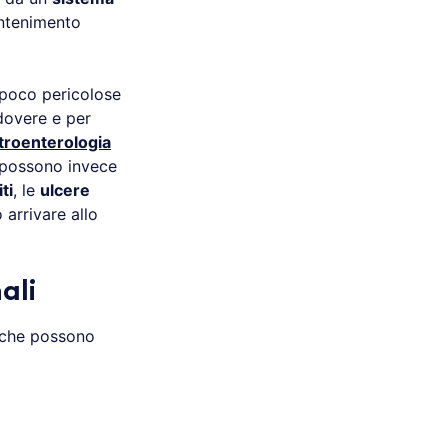
antenimento
e poco pericolose
dovere e per
troenterologia
i possono invece
ti
, le
ulcere
 arrivare allo
ali
i che possono