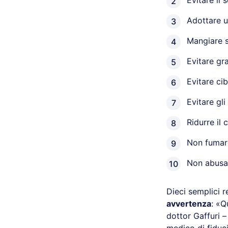
Evitare il
Adottare u
Mangiare s
Evitare gra
Evitare cib
Evitare gli
Ridurre il
Non fumar
Non abusar
Dieci semplici 
avvertenza
: «Q
dottor Gaffuri –