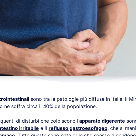
rointestinali
sono tra le patologie più diffuse in Italia: il Mi
o ne soffra circa il 40% della popolazione.
quenti di disturbi che colpiscono l’
apparato digerente
son
testino irritabile
e il
reflusso gastroesofageo
, che si man
tomaco
. Tutte queste sono patologie che spesso dipendon