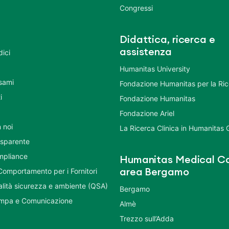
Congressi
Didattica, ricerca e
assistenza
dici
Humanitas University
Esami
Fondazione Humanitas per la Ri
i
Fondazione Humanitas
Fondazione Ariel
 noi
La Ricerca Clinica in Humanitas
asparente
mpliance
Humanitas Medical Ca
Comportamento per i Fornitori
area Bergamo
ualità sicurezza e ambiente (QSA)
Bergamo
ampa e Comunicazione
Almè
Trezzo sull’Adda