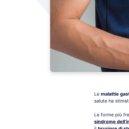
Le
malattie gast
salute ha stimat
Le forme più fre
sindrome dell’in
il
bruciore di s