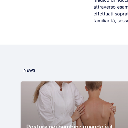
medico di fiduc
attraverso esam
effettuati sopra
familiarità, ses
NEWS
Postura nei bambini: quando è il