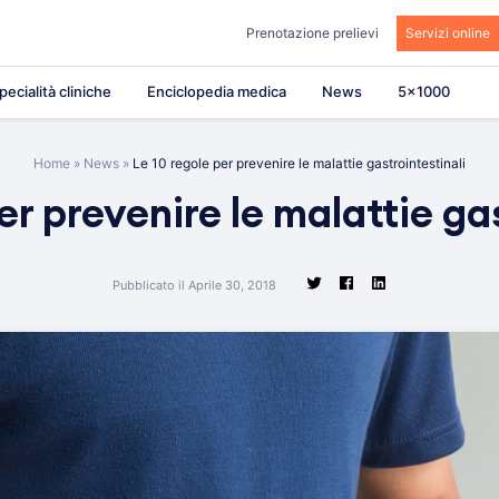
Prenotazione prelievi
Servizi online
pecialità cliniche
Enciclopedia medica
News
5×1000
Home
»
News
»
Le 10 regole per prevenire le malattie gastrointestinali
er prevenire le malattie ga
Pubblicato il Aprile 30, 2018