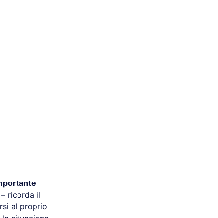
mportante
– ricorda il
si al proprio