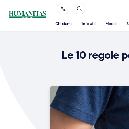
Skip
to
content
Chi siamo
Info utili
Medici
S
Le 10 regole p