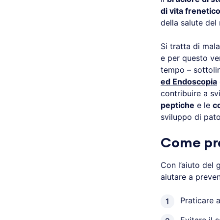
di vita frenetic
della salute del
Si tratta di mal
e per questo ve
tempo – sottol
ed Endoscopia
contribuire a sv
peptiche
e le
co
sviluppo di pat
Come pre
Con l’aiuto del
aiutare a preven
Praticare a