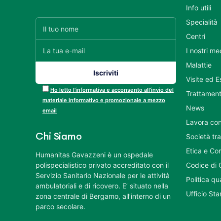
Info utili
Specialità
Centri
I nostri me
Malattie
Visite ed 
Ho letto l’informativa e acconsento all’invio del
Trattament
materiale informativo e promozionale a mezzo
News
email
Lavora con
Chi Siamo
Società tr
Etica e Co
Humanitas Gavazzeni è un ospedale
polispecialistico privato accreditato con il
Codice di 
Servizio Sanitario Nazionale per le attività
Politica q
ambulatoriali e di ricovero. E’ situato nella
Ufficio St
zona centrale di Bergamo, all’interno di un
parco secolare.