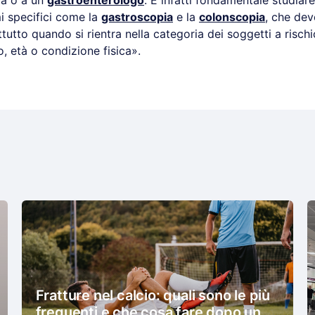
ia o a un
gastroenterologo
. È infatti fondamentale studiare
i specifici come la
gastroscopia
e la
colonscopia
, che de
ttutto quando si rientra nella categoria dei soggetti a rischi
so, età o condizione fisica».
Fratture nel calcio: quali sono le più
frequenti e che cosa fare dopo un