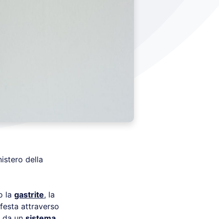
nistero della
o la
gastrite
, la
ifesta attraverso
o da un
sistema