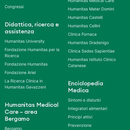
Humanitas Medical Care
Congressi
Humanitas Mater Domini
Humanitas Castelli
Didattica, ricerca e
Humanitas Cellini
assistenza
Clinica Fornaca
Humanitas University
Humanitas Gradenigo
Fondazione Humanitas per la
Clinica Sedes Sapientiae
Ricerca
Humanitas Istituto Clinico
Fondazione Humanitas
Catanese
Fondazione Ariel
La Ricerca Clinica in
Enciclopedia
Humanitas Gavazzeni
Medica
Sintomi e disturbi
Humanitas Medical
Integratori alimentari
Care – area
Principi attivi
Bergamo
Prevenzione
Bergamo