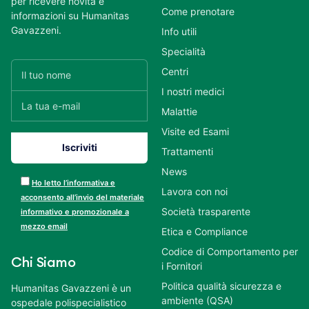
per ricevere novità e
Come prenotare
informazioni su Humanitas
Gavazzeni.
Info utili
Specialità
Centri
I nostri medici
Malattie
Visite ed Esami
Trattamenti
News
Ho letto l’informativa e
Lavora con noi
acconsento all’invio del materiale
Società trasparente
informativo e promozionale a
mezzo email
Etica e Compliance
Codice di Comportamento per
Chi Siamo
i Fornitori
Politica qualità sicurezza e
Humanitas Gavazzeni è un
ambiente (QSA)
ospedale polispecialistico