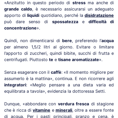
«Anzitutto in questo periodo di
stress
ma anche di
grande caldo
, è necessario assicurarsi un adeguato
apporto di
liquidi
quotidiano, perché la
disidratazione
può dare senso di
spossatezza
e
difficoltà di
concentrazione
».
Quindi, non dimenticarsi di
bere
, preferendo l’
acqua
per almeno 1,5/2 litri al giorno. Evitare o limitare
l’apporto di zuccheri, quindi bibite, succhi di frutta e
centrifugati. Piuttosto
te
e
tisane aromatizzate
».
Senza esagerare con il
caffè
: «Il momento migliore per
assumerlo è la mattina», continua. E non ricorrere agli
integratori
: «Meglio pensare a una dieta varia ed
equilibrata a tavola», evidenzia la dottoressa Setti.
Dunque, «abbondare con
verdura fresca
di stagione
che è ricca di
vitamine
e
minerali
, oltre a essere fonte
di acqua. Per i pasti principali, pranzo e cena, è