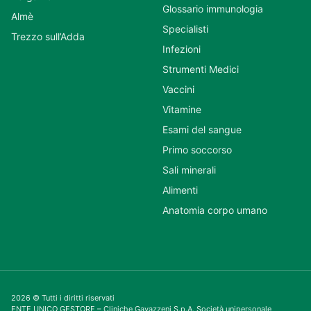
Glossario immunologia
Almè
Specialisti
Trezzo sull’Adda
Infezioni
Strumenti Medici
Vaccini
Vitamine
Esami del sangue
Primo soccorso
Sali minerali
Alimenti
Anatomia corpo umano
2026 © Tutti i diritti riservati
ENTE UNICO GESTORE – Cliniche Gavazzeni S.p.A. Società unipersonale