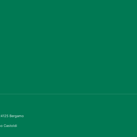
– 24125 Bergamo
imo Castoldi