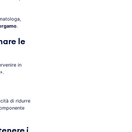
rmatologa,
Bergamo
.
nare le
rvenire in
».
ità di ridurre
a componente
tenere i