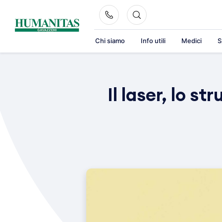
Skip
to
content
Chi siamo
Info utili
Medici
S
Il laser, lo s