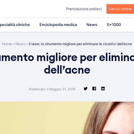
Prenotazione prelievi
Servizi online
pecialità cliniche
Enciclopedia medica
News
5×1000
Home
»
News
»
Il laser, lo strumento migliore per eliminare le cicatrici dell’acne
trumento migliore per elimina
dell’acne
Pubblicato il Maggio 21, 2019