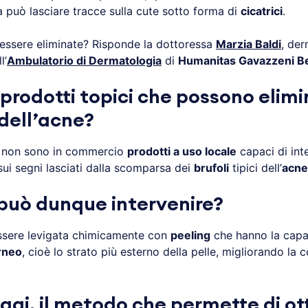
 può lasciare tracce sulla cute sotto forma di
cicatrici
.
ssere eliminate? Risponde la dottoressa
Marzia Baldi
, de
l’
Ambulatorio di Dermatologia
di
Humanitas Gavazzeni 
prodotti topici che possono elimi
 dell’acne?
 non sono in commercio
prodotti a uso locale
capaci di inte
ui segni lasciati dalla scomparsa dei
brufoli
tipici dell’
acne
può dunque intervenire?
ssere levigata chimicamente con
peeling
che hanno la capac
rneo
, cioè lo strato più esterno della pelle, migliorando l
ggi, il metodo che permette di ot