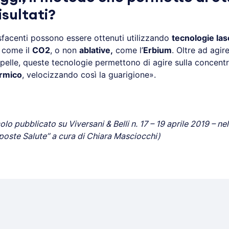
risultati?
isfacenti possono essere ottenuti utilizzando
tecnologie las
, come il
CO2
, o non
ablative,
come l’
Erbium
. Oltre ad agir
 pelle, queste tecnologie permettono di agire sulla concent
rmico
, velocizzando così la guarigione».
icolo pubblicato su Viversani & Belli n. 17 – 19 aprile 2019 – ne
oste Salute” a cura di Chiara Masciocchi)