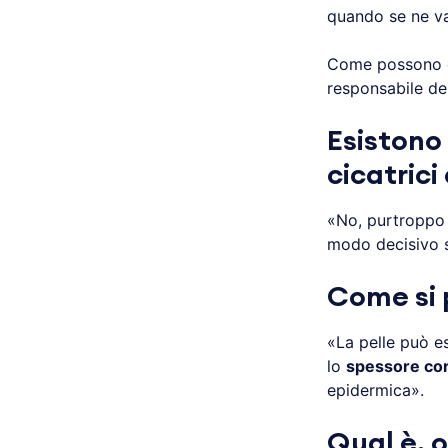
quando se ne va
Come possono e
responsabile del
Esistono 
cicatrici
«No, purtroppo
modo decisivo s
Come si 
«La pelle può e
lo
spessore co
epidermica».
Qual è, o