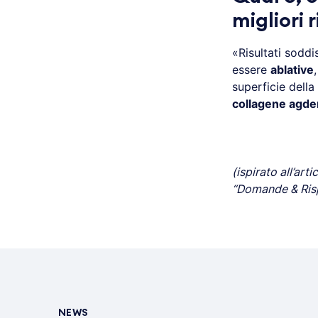
migliori 
«Risultati sodd
essere
ablative
superficie della
collagene agde
(ispirato all’art
“Domande & Risp
NEWS