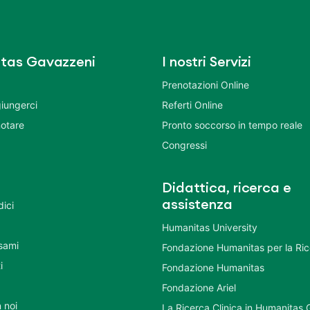
tas Gavazzeni
I nostri Servizi
Prenotazioni Online
iungerci
Referti Online
otare
Pronto soccorso in tempo reale
Congressi
Didattica, ricerca e
assistenza
dici
Humanitas University
Esami
Fondazione Humanitas per la Ri
i
Fondazione Humanitas
Fondazione Ariel
 noi
La Ricerca Clinica in Humanitas