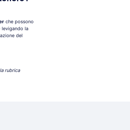
er
che possono
e levigando la
razione del
lla rubrica