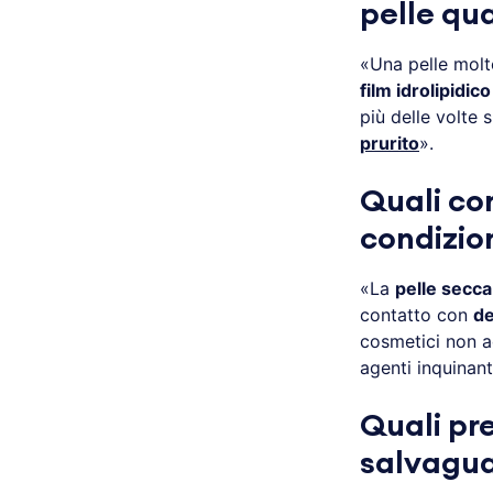
pelle qu
«Una pelle molt
film idrolipidic
più delle volte
prurito
».
Quali co
condizio
«La
pelle secca
contatto con
de
cosmetici non ad
agenti inquinan
Quali pr
salvagua