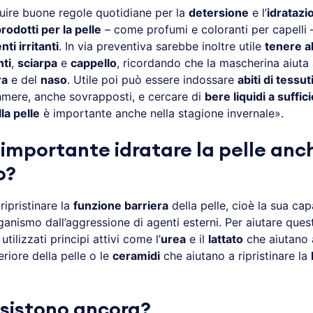
ire buone regole quotidiane per la
detersione
e l’
idratazi
rodotti per la pelle
– come profumi e coloranti per capelli 
nti irritanti
. In via preventiva sarebbe inoltre utile
tenere al
ti
,
sciarpa
e
cappello
, ricordando che la mascherina aiuta 
ra
e del
naso
. Utile poi può essere indossare
abiti di tessut
mere, anche sovrapposti, e cercare di
bere liquidi a suffic
la pelle
è importante anche nella stagione invernale».
 importante idratare la pelle anc
o?
ripristinare la
funzione barriera
della pelle, cioè la sua cap
ganismo dall’aggressione di agenti esterni. Per aiutare ques
tilizzati principi attivi come l’
urea
e il
lattato
che aiutano
eriore della pelle o le
ceramidi
che aiutano a ripristinare la
 esistono ancora?