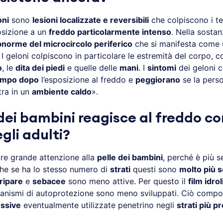
oni
sono
lesioni localizzate e reversibili
che colpiscono i te
osizione a un
freddo particolarmente intenso
. Nella sostanz
norme del microcircolo periferico
che si manifesta come
. I geloni colpiscono in particolare le estremità del corpo, 
o
, le
dita dei piedi
e quelle delle
mani
. I
sintomi
dei geloni 
empo dopo
l’esposizione al freddo e
peggiorano
se la pers
tra in un
ambiente caldo
».
 dei bambini reagisce al freddo c
gli adulti?
re grande attenzione alla
pelle dei bambini
, perché è più se
nche se ha lo stesso numero di
strati
questi sono
molto più so
ripare
e
sebacee
sono meno attive. Per questo il
film idrol
anismi di autoprotezione sono meno sviluppati. Ciò compo
ssive
eventualmente utilizzate penetrino negli
strati più p