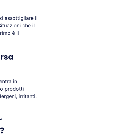
d assottigliare il
Situazioni che il
primo è il
ersa
entra in
 o prodotti
rgeni, irritanti,
r
e?