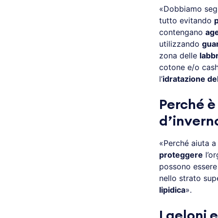
«Dobbiamo segu
tutto evitando
p
contengano
age
utilizzando
guan
zona delle
labb
cotone e/o cash
l’
idratazione del
Perché è
d’invern
«Perché aiuta a 
proteggere
l’or
possono essere u
nello strato sup
lipidica
».
I geloni