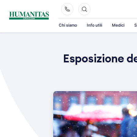
Skip
to
content
Chi siamo
Info utili
Medici
S
Esposizione de