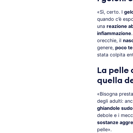
«Sì, certo. I
gel
quando c’è esp
una
reazione ab
infiammazione
orecchie, il
nas
genere,
poco t
stata colpita en
La pelle
quella de
«Bisogna presta
degli adulti: a
ghiandole sudo
debole e i mecc
sostanze aggre
pelle».