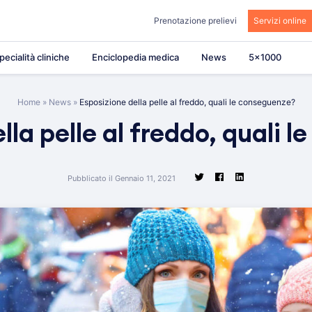
Prenotazione prelievi
Servizi online
pecialità cliniche
Enciclopedia medica
News
5×1000
Home
»
News
»
Esposizione della pelle al freddo, quali le conseguenze?
lla pelle al freddo, quali 
Pubblicato il Gennaio 11, 2021