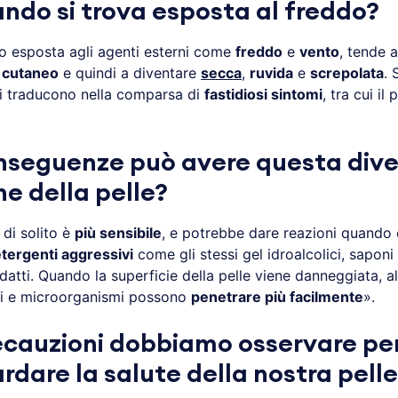
ando si trova esposta al freddo?
o esposta agli agenti esterni come
freddo
e
vento
, tende a
o cutaneo
e quindi a diventare
secca
,
ruvida
e
screpolata
. 
 si traducono nella comparsa di
fastidiosi sintomi
, tra cui il 
nseguenze può avere questa div
ne della pelle?
di solito è
più sensibile
, e potrebbe dare reazioni quando 
tergenti aggressivi
come gli stessi gel idroalcolici, saponi
atti. Quando la superficie della pelle viene danneggiata, alle
ti e microorganismi possono
penetrare più facilmente
».
ecauzioni dobbiamo osservare pe
rdare la salute della nostra pell