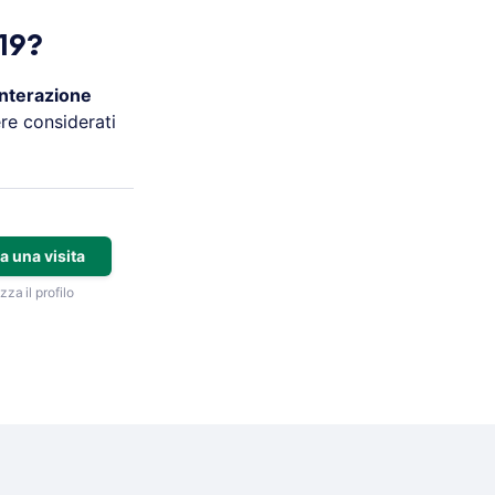
19?
interazione
ere considerati
a una visita
zza il profilo