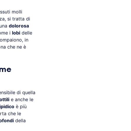
ssuti molli
a, si tratta di
 una
dolorosa
come i
lobi
delle
compaiono, in
ona che ne è
ome
nsibile di quella
ttili
e anche le
ipidico
è più
rta che le
rofondi
della