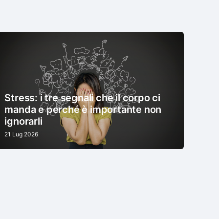
Stress: i tre segnali che il corpo ci
manda e perché è importante non
ignorarli
21 Lug 2026