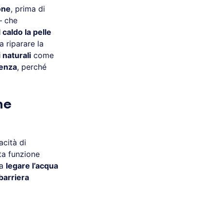
one
, prima di
– che
 caldo la pelle
a riparare la
i naturali
come
ienza
, perché
he
acità di
ta funzione
 a
legare l’acqua
barriera