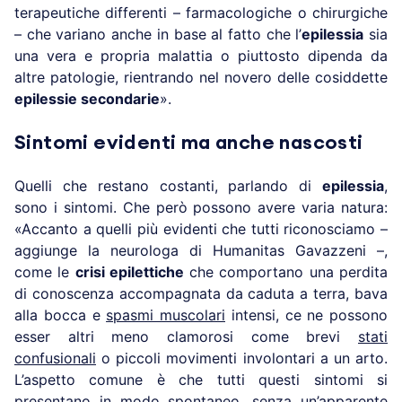
terapeutiche differenti – farmacologiche o chirurgiche
– che variano anche in base al fatto che l’
epilessia
sia
una vera e propria malattia o piuttosto dipenda da
altre patologie, rientrando nel novero delle cosiddette
epilessie secondarie
».
Sintomi evidenti ma anche nascosti
Quelli che restano costanti, parlando di
epilessia
,
sono i sintomi. Che però possono avere varia natura:
«Accanto a quelli più evidenti che tutti riconosciamo –
aggiunge la neurologa di Humanitas Gavazzeni –,
come le
crisi epilettiche
che comportano una perdita
di conoscenza accompagnata da caduta a terra, bava
alla bocca e
spasmi muscolari
intensi, ce ne possono
esser altri meno clamorosi come brevi
stati
confusionali
o piccoli movimenti involontari a un arto.
L’aspetto comune è che tutti questi sintomi si
presentano in modo spontaneo, senza un’apparente