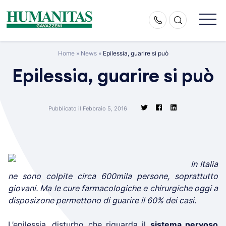
Skip
to
content
Home
»
News
»
Epilessia, guarire si può
Epilessia, guarire si può
Pubblicato il Febbraio 5, 2016
In Italia
ne sono colpite circa 600mila persone, soprattutto
giovani. Ma le cure farmacologiche e chirurgiche oggi a
disposizone permettono di guarire il 60% dei casi.
L’
epilessia
, disturbo che riguarda il
sistema nervoso