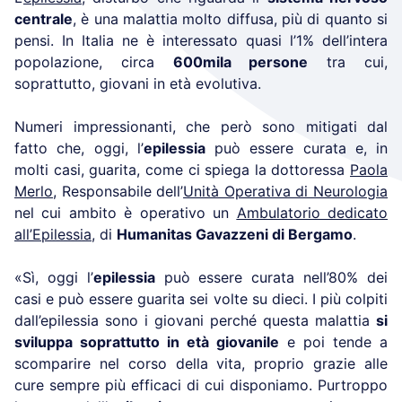
centrale
, è una malattia molto diffusa, più di quanto si
pensi. In Italia ne è interessato quasi l’1% dell’intera
popolazione, circa
600mila persone
tra cui,
soprattutto, giovani in età evolutiva.
Numeri impressionanti, che però sono mitigati dal
fatto che, oggi, l’
epilessia
può essere curata e, in
molti casi, guarita, come ci spiega la dottoressa
Paola
Merlo
, Responsabile dell’
Unità Operativa di Neurologia
nel cui ambito è operativo un
Ambulatorio dedicato
all’Epilessia
, di
Humanitas Gavazzeni di Bergamo
.
«Sì, oggi l’
epilessia
può essere curata nell’80% dei
casi e può essere guarita sei volte su dieci. I più colpiti
dall’epilessia sono i giovani perché questa malattia
si
sviluppa soprattutto in età giovanile
e poi tende a
scomparire nel corso della vita, proprio grazie alle
cure sempre più efficaci di cui disponiamo. Purtroppo