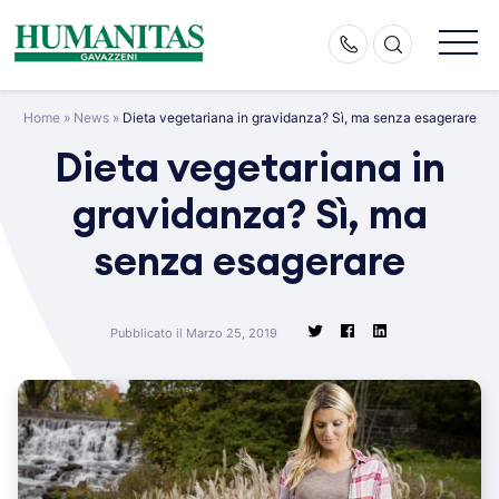
Skip
to
content
Home
»
News
»
Dieta vegetariana in gravidanza? Sì, ma senza esagerare
Dieta vegetariana in
gravidanza? Sì, ma
senza esagerare
Pubblicato il Marzo 25, 2019