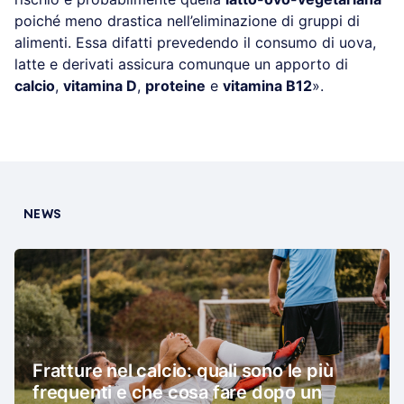
poiché meno drastica nell’eliminazione di gruppi di
alimenti. Essa difatti prevedendo il consumo di uova,
latte e derivati assicura comunque un apporto di
calcio
,
vitamina D
,
proteine
e
vitamina B12
».
NEWS
Fratture nel calcio: quali sono le più
frequenti e che cosa fare dopo un