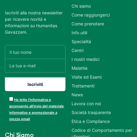
Chi siamo
Iscriviti alla nostra newsletter
Come raggiungerci
per ricevere novità e
Come prenotare
informazioni su Humanitas
Gavazzeni.
Info utili
Specialità
Centri
I nostri medici
Malattie
Visite ed Esami
Trattamenti
News
Ho letto l’informativa e
Lavora con noi
acconsento all’invio del materiale
Società trasparente
informativo e promozionale a
mezzo email
Etica e Compliance
Codice di Comportamento per
Chi Siamo
i Fornitori