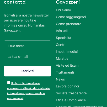
contatto!
Gavazzeni
Chi siamo
Iscriviti alla nostra newsletter
Come raggiungerci
per ricevere novità e
Come prenotare
informazioni su Humanitas
Gavazzeni.
Info utili
Specialità
Centri
I nostri medici
Malattie
Visite ed Esami
Trattamenti
News
Ho letto l’informativa e
Lavora con noi
acconsento all’invio del materiale
Società trasparente
informativo e promozionale a
mezzo email
Etica e Compliance
Codice di Comportamento per