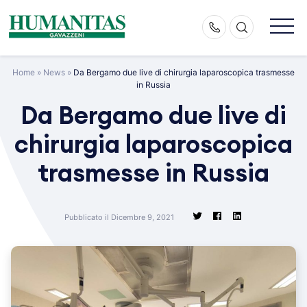
Skip
to
content
Home
»
News
»
Da Bergamo due live di chirurgia laparoscopica trasmesse
in Russia
Da Bergamo due live di
chirurgia laparoscopica
trasmesse in Russia
Pubblicato il Dicembre 9, 2021