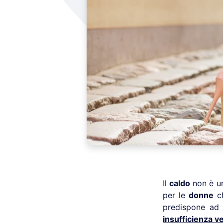
Il
caldo
non è u
per le
donne
ch
predispone ad 
insufficienza v