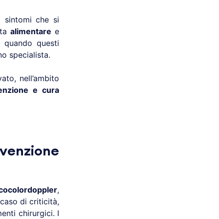
i sintomi che si
sta
alimentare
e
o quando questi
no specialista.
ato, nell’ambito
venzione e cura
evenzione
cocolordoppler
,
aso di criticità,
nti chirurgici. I