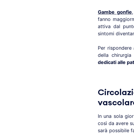
Gambe gonfie
fanno maggiorm
attiva dal pun
sintomi diventa
Per rispondere 
della chirurgia
dedicati alle p
Circolaz
vascolar
In una sola gio
così da avere su
sarà possibile f