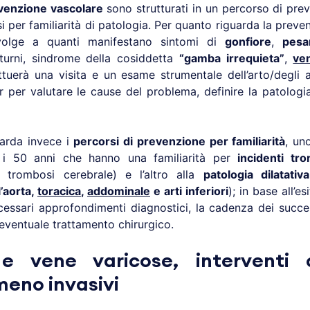
evenzione vascolare
sono strutturati in un percorso di pre
i per familiarità di patologia. Per quanto riguarda la preven
ivolge a quanti manifestano sintomi di
gonfiore
,
pesa
tturni, sindrome della cosiddetta
“gamba irrequieta”
,
ve
ettuerà una visita e un esame strumentale dell’arto/degli ar
 per valutare le cause del problema, definire la patologi
uarda invece i
percorsi di prevenzione per familiarità
, un
 i 50 anni che hanno una familiarità per
incidenti tro
s, trombosi cerebrale) e l’altro alla
patologia dilatativ
’aorta,
toracica
,
addominale
e arti inferiori
); in base all’es
ecessari approfondimenti diagnostici, la cadenza dei success
’eventuale trattamento chirurgico.
e vene varicose, interventi ch
eno invasivi