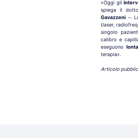
«Oggi gli
interv
spiega il dot
Gavazzeni
–. 
(laser, radiofr
singolo pazien
calibro e capil
eseguono
lont
terapia».
Articolo pubblic