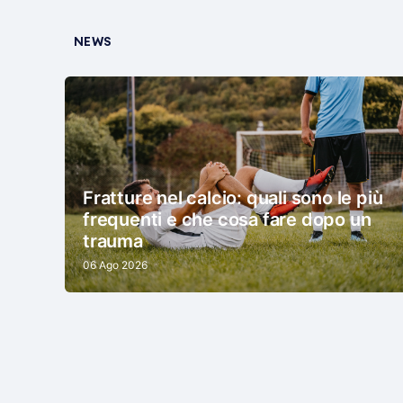
NEWS
Fratture nel calcio: quali sono le più
frequenti e che cosa fare dopo un
trauma
06 Ago 2026