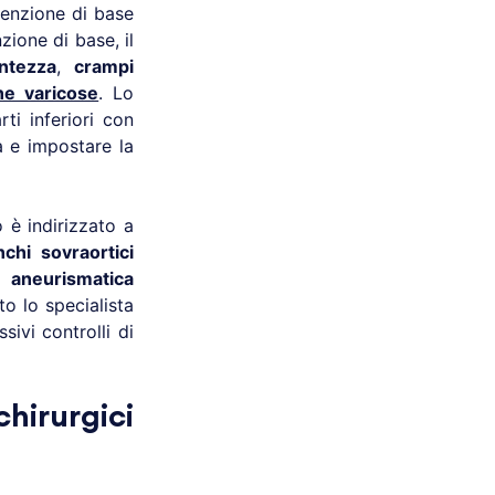
venzione di base
zione di base, il
ntezza
,
crampi
ne varicose
. Lo
ti inferiori con
a e impostare la
o è indirizzato a
nchi sovraortici
a aneurismatica
ito lo specialista
ivi controlli di
irurgici