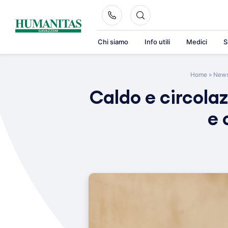
Skip
to
content
Chi siamo
Info utili
Medici
S
Home
»
New
Caldo e circolaz
e 