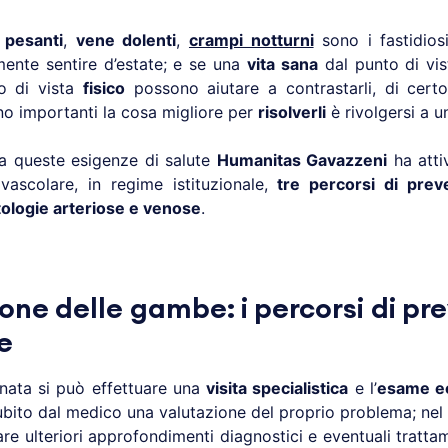
,
pesanti
,
vene dolenti
,
crampi notturni
sono i fastidios
ente sentire d’estate; e se una
vita sana
dal punto di vi
to di vista
fisico
possono aiutare a contrastarli, di cert
no importanti la cosa migliore per
risolverli
è rivolgersi a u
a queste esigenze di salute
Humanitas Gavazzeni
ha attiv
 vascolare, in regime istituzionale,
tre percorsi di pre
atologie arteriose e venose
.
ione delle gambe: i percorsi di pr
e
rnata si può effettuare una
visita specialistica
e l’
esame e
bito dal medico una valutazione del proprio problema; nel c
are ulteriori approfondimenti diagnostici e eventuali trattame