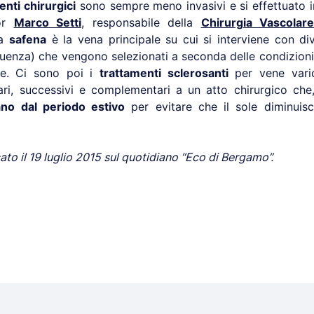
enti chirurgici
sono sempre meno invasivi e si effettuato 
tor
Marco Setti
, responsabile della
Chirurgia Vascolare
La
safena
è la vena principale su cui si interviene con div
equenza) che vengono selezionati a seconda delle condizion
te. Ci sono poi i
trattamenti sclerosanti
per vene varic
lari, successivi e complementari a un atto chirurgico che,
ano dal periodo estivo
per evitare che il sole diminuisca
ato il 19 luglio 2015 sul quotidiano “Eco di Bergamo”.