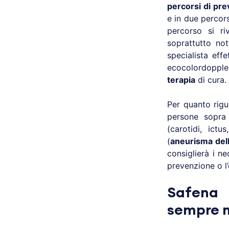
percorsi di pr
e in due percors
percorso si r
soprattutto no
specialista eff
ecocolordoppler
terapia
di cura.
Per quanto rig
persone sopra
(carotidi, ictu
(
aneurisma dell
consiglierà i n
prevenzione o l
Safena 
sempre m