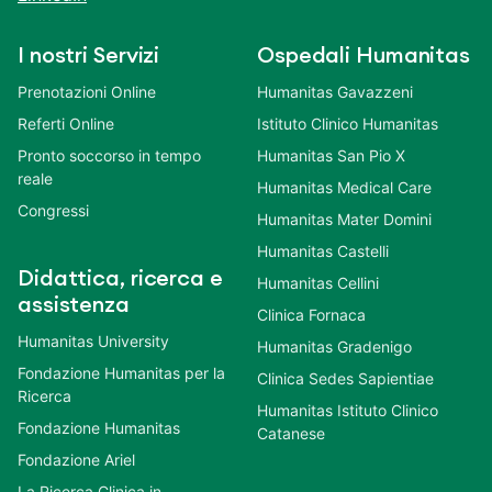
I nostri Servizi
Ospedali Humanitas
Prenotazioni Online
Humanitas Gavazzeni
Referti Online
Istituto Clinico Humanitas
Pronto soccorso in tempo
Humanitas San Pio X
reale
Humanitas Medical Care
Congressi
Humanitas Mater Domini
Humanitas Castelli
Didattica, ricerca e
Humanitas Cellini
assistenza
Clinica Fornaca
Humanitas University
Humanitas Gradenigo
Fondazione Humanitas per la
Clinica Sedes Sapientiae
Ricerca
Humanitas Istituto Clinico
Fondazione Humanitas
Catanese
Fondazione Ariel
La Ricerca Clinica in